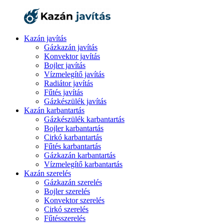
Kazán javítás
Gázkazán javítás
Konvektor javítás
Bojler javítás
Vízmelegítő javítás
Radiátor javítás
Fűtés javítás
Gázkészülék javítás
Kazán karbantartás
Gázkészülék karbantartás
Bojler karbantartás
Cirkó karbantartás
Fűtés karbantartás
Gázkazán karbantartás
Vízmelegítő karbantartás
Kazán szerelés
Gázkazán szerelés
Bojler szerelés
Konvektor szerelés
Cirkó szerelés
Fűtésszerelés