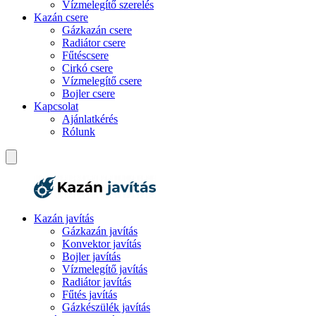
Vízmelegítő szerelés
Kazán csere
Gázkazán csere
Radiátor csere
Fűtéscsere
Cirkó csere
Vízmelegítő csere
Bojler csere
Kapcsolat
Ajánlatkérés
Rólunk
Kazán javítás
Gázkazán javítás
Konvektor javítás
Bojler javítás
Vízmelegítő javítás
Radiátor javítás
Fűtés javítás
Gázkészülék javítás