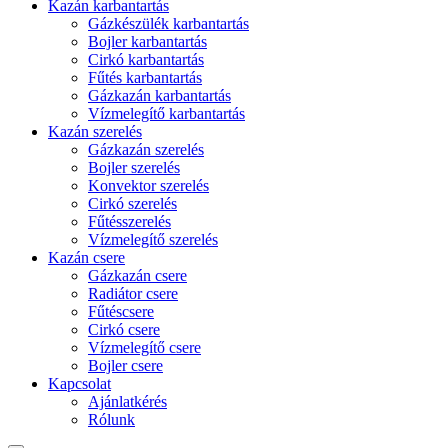
Kazán karbantartás
Gázkészülék karbantartás
Bojler karbantartás
Cirkó karbantartás
Fűtés karbantartás
Gázkazán karbantartás
Vízmelegítő karbantartás
Kazán szerelés
Gázkazán szerelés
Bojler szerelés
Konvektor szerelés
Cirkó szerelés
Fűtésszerelés
Vízmelegítő szerelés
Kazán csere
Gázkazán csere
Radiátor csere
Fűtéscsere
Cirkó csere
Vízmelegítő csere
Bojler csere
Kapcsolat
Ajánlatkérés
Rólunk