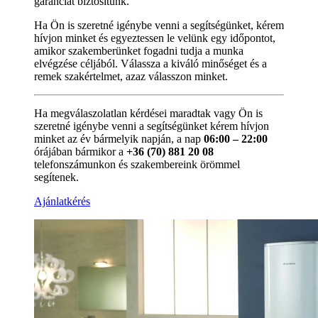
garanciát biztosítunk.
Ha Ön is szeretné igénybe venni a segítségünket, kérem
hívjon minket és egyeztessen le velünk egy időpontot,
amikor szakemberünket fogadni tudja a munka
elvégzése céljából. Válassza a kiváló minőséget és a
remek szakértelmet, azaz válasszon minket.
Ha megválaszolatlan kérdései maradtak vagy Ön is
szeretné igénybe venni a segítségünket kérem hívjon
minket az év bármelyik napján, a nap
06:00 – 22:00
órájában bármikor a
+36 (70) 881 20 08
telefonszámunkon és szakembereink örömmel
segítenek.
Ajánlatkérés