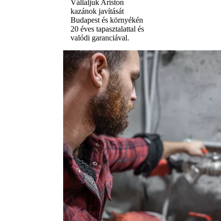
Vállaljuk Ariston
kazánok javítását
Budapest és környékén
20 éves tapasztalattal és
valódi garanciával.