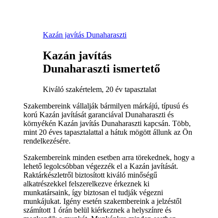
Kazán javítás Dunaharaszti
Kazán javítás
Dunaharaszti ismertető
Kiváló szakértelem, 20 év tapasztalat
Szakembereink vállalják bármilyen márkájú, típusú és
korú Kazán javítását garanciával Dunaharaszti és
környékén Kazán javítás Dunaharaszti kapcsán. Több,
mint 20 éves tapasztalattal a hátuk mögött állunk az Ön
rendelkezésére.
Szakembereink minden esetben arra törekednek, hogy a
lehető legolcsóbban végezzék el a Kazán javítását.
Raktárkészletről biztosított kiváló minőségű
alkatrészekkel felszerelkezve érkeznek ki
munkatársaink, így biztosan el tudják végezni
munkájukat. Igény esetén szakembereink a jelzéstől
számított 1 órán belül kiérkeznek a helyszínre és