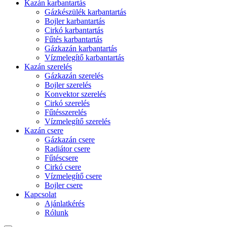
Kazán karbantartás
Gázkészülék karbantartás
Bojler karbantartás
Cirkó karbantartás
Fűtés karbantartás
Gázkazán karbantartás
Vízmelegítő karbantartás
Kazán szerelés
Gázkazán szerelés
Bojler szerelés
Konvektor szerelés
Cirkó szerelés
Fűtésszerelés
Vízmelegítő szerelés
Kazán csere
Gázkazán csere
Radiátor csere
Fűtéscsere
Cirkó csere
Vízmelegítő csere
Bojler csere
Kapcsolat
Ajánlatkérés
Rólunk