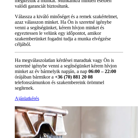
megkezdik a munkát. Munkánkra minden esetben
valódi garanciát biztosítunk.
Válassza a kiváló minőséget és a remek szakértelmet,
azaz válasszon minket. Ha Ön is szeretné igénybe
venni a segítségünket, kérem hívjon minket és
egyeztessen le velünk egy időpontot, amikor
szakemberünket fogadni tudja a munka elvégzése
céljából.
Ha megválaszolatlan kérdései maradtak vagy Ön is
szeretné igénybe venni a segítségünket kérem hívjon
minket az év bármelyik napján, a nap
06:00 – 22:00
órájában bármikor a
+36 (70) 881 20 08
telefonszámunkon és szakembereink örömmel
segítenek.
Ajánlatkérés