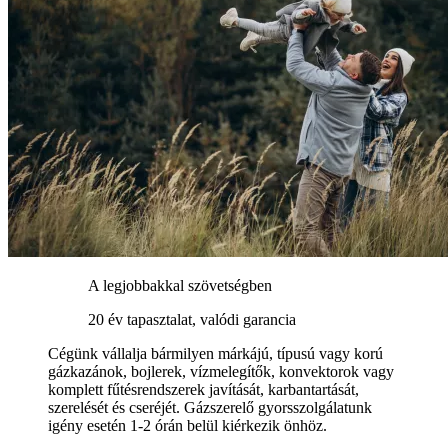
A legjobbakkal szövetségben
20 év tapasztalat, valódi garancia
Cégünk vállalja bármilyen márkájú, típusú vagy korú
gázkazánok, bojlerek, vízmelegítők, konvektorok vagy
komplett fűtésrendszerek javítását, karbantartását,
szerelését és cseréjét. Gázszerelő gyorsszolgálatunk
igény esetén 1-2 órán belül kiérkezik önhöz.