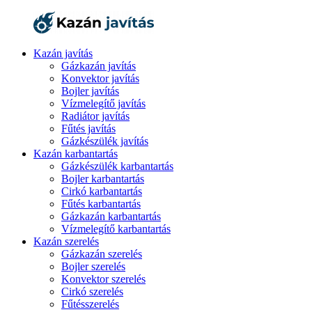
Kazán javítás
Gázkazán javítás
Konvektor javítás
Bojler javítás
Vízmelegítő javítás
Radiátor javítás
Fűtés javítás
Gázkészülék javítás
Kazán karbantartás
Gázkészülék karbantartás
Bojler karbantartás
Cirkó karbantartás
Fűtés karbantartás
Gázkazán karbantartás
Vízmelegítő karbantartás
Kazán szerelés
Gázkazán szerelés
Bojler szerelés
Konvektor szerelés
Cirkó szerelés
Fűtésszerelés