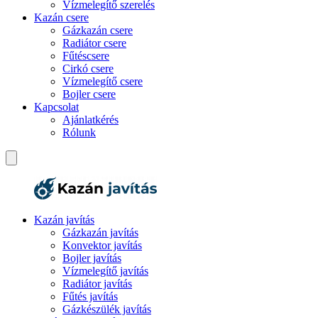
Vízmelegítő szerelés
Kazán csere
Gázkazán csere
Radiátor csere
Fűtéscsere
Cirkó csere
Vízmelegítő csere
Bojler csere
Kapcsolat
Ajánlatkérés
Rólunk
Kazán javítás
Gázkazán javítás
Konvektor javítás
Bojler javítás
Vízmelegítő javítás
Radiátor javítás
Fűtés javítás
Gázkészülék javítás