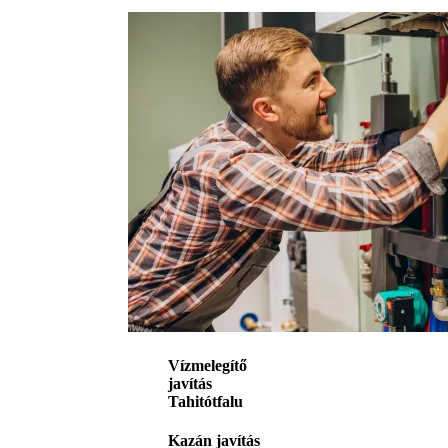
Vízmelegítő
javítás
Tahitótfalu
Kazán javítás