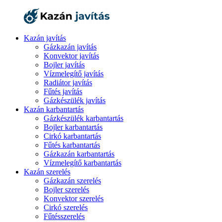
Kazán javítás
Gázkazán javítás
Konvektor javítás
Bojler javítás
Vízmelegítő javítás
Radiátor javítás
Fűtés javítás
Gázkészülék javítás
Kazán karbantartás
Gázkészülék karbantartás
Bojler karbantartás
Cirkó karbantartás
Fűtés karbantartás
Gázkazán karbantartás
Vízmelegítő karbantartás
Kazán szerelés
Gázkazán szerelés
Bojler szerelés
Konvektor szerelés
Cirkó szerelés
Fűtésszerelés