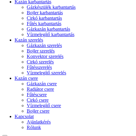
Kazán karbantartás
Gázkészülék karbantartás
Bojler karbantartás
Cirkó karbantartás
Fűtés karbantartás
Gázkazán karbantartás
Vízmelegítő karbantartás
Kazán szerelés
Gázkazán szerelés
Bojler szerelés
Konvektor szerelés
Cirkó szerelés
Fűtésszerelés
Vízmelegítő szerelés
Kazán csere
Gázkazán csere
Radiátor csere
Fűtéscsere
Cirkó csere
Vízmelegítő csere
Bojler csere
Kapcsolat
Ajánlatkérés
Rólunk