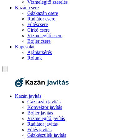
Vízmelegítő szerelés
Kazán csere
Gázkazán csere
Radiátor csere
Fűtéscsere
Cirkó csere
Vízmelegítő csere
Bojler csere
Kapcsolat
Ajánlatkérés
Rólunk
Kazán javítás
Gázkazán javítás
Konvektor javítás
Bojler javítás
Vízmelegítő javítás
Radiátor javítás
Fűtés javítás
Gázkészülék javítás