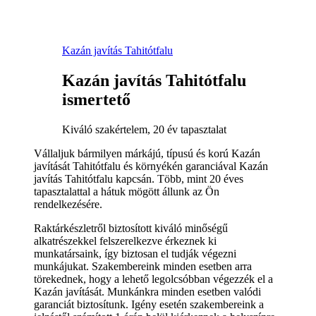
Kazán javítás Tahitótfalu
Kazán javítás Tahitótfalu
ismertető
Kiváló szakértelem, 20 év tapasztalat
Vállaljuk bármilyen márkájú, típusú és korú Kazán
javítását Tahitótfalu és környékén garanciával Kazán
javítás Tahitótfalu kapcsán. Több, mint 20 éves
tapasztalattal a hátuk mögött állunk az Ön
rendelkezésére.
Raktárkészletről biztosított kiváló minőségű
alkatrészekkel felszerelkezve érkeznek ki
munkatársaink, így biztosan el tudják végezni
munkájukat. Szakembereink minden esetben arra
törekednek, hogy a lehető legolcsóbban végezzék el a
Kazán javítását. Munkánkra minden esetben valódi
garanciát biztosítunk. Igény esetén szakembereink a