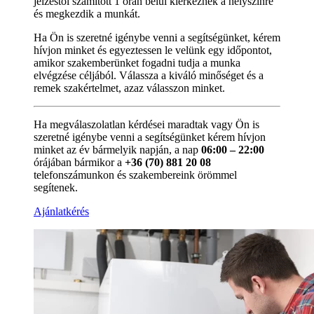
jelzéstől számított 1 órán belül kiérkeznek a helyszínre
és megkezdik a munkát.
Ha Ön is szeretné igénybe venni a segítségünket, kérem
hívjon minket és egyeztessen le velünk egy időpontot,
amikor szakemberünket fogadni tudja a munka
elvégzése céljából. Válassza a kiváló minőséget és a
remek szakértelmet, azaz válasszon minket.
Ha megválaszolatlan kérdései maradtak vagy Ön is
szeretné igénybe venni a segítségünket kérem hívjon
minket az év bármelyik napján, a nap
06:00 – 22:00
órájában bármikor a
+36 (70) 881 20 08
telefonszámunkon és szakembereink örömmel
segítenek.
Ajánlatkérés