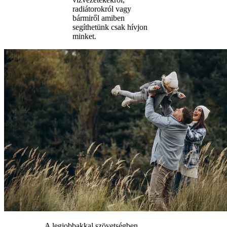
radiátorokról vagy
bármiről amiben
segíthetünk csak hívjon
minket.
A legjobbakkal szövetségben