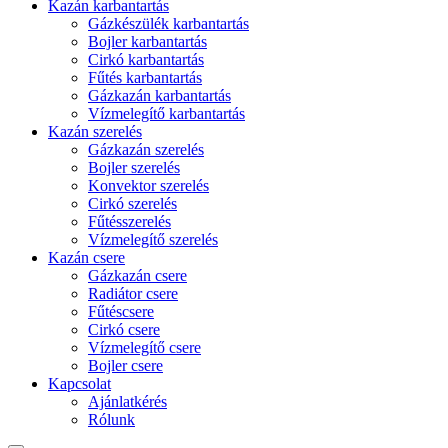
Kazán karbantartás
Gázkészülék karbantartás
Bojler karbantartás
Cirkó karbantartás
Fűtés karbantartás
Gázkazán karbantartás
Vízmelegítő karbantartás
Kazán szerelés
Gázkazán szerelés
Bojler szerelés
Konvektor szerelés
Cirkó szerelés
Fűtésszerelés
Vízmelegítő szerelés
Kazán csere
Gázkazán csere
Radiátor csere
Fűtéscsere
Cirkó csere
Vízmelegítő csere
Bojler csere
Kapcsolat
Ajánlatkérés
Rólunk