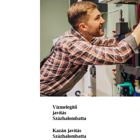
Vízmelegítő
javítás
Százhalombatta
Kazán javítás
Százhalombatta