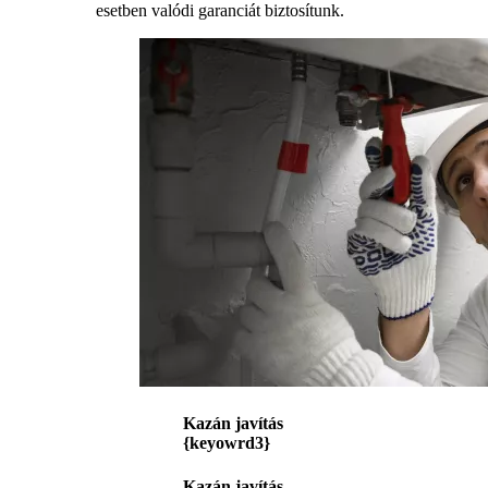
esetben valódi garanciát biztosítunk.
Kazán javítás
{keyowrd3}
Kazán javítás