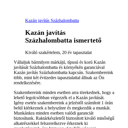
Kazán javítás Százhalombatta
Kazán javítás
Százhalombatta ismertető
Kiváló szakértelem, 20 év tapasztalat
Vállaljuk bármilyen márkájú, típusú és korú Kazán
javítását Százhalombatta és környékén garanciával
Kazán javítás Százhalombatta kapcsán. Szakembereink
több, mint két évtizedes tapasztalattal állnak az Ön
rendelkezésére.
Szakembereink minden esetben arra törekednek, hogy a
lehető legolcsóbban végezzék el a Kazán javítását.
Igény esetén szakembereink a jelzéstől számított 1 órán
belül kiérkeznek a helyszínre és megkezdik a munkát.
Munkánkra minden esetben valódi garanciát
biztosítunk. Raktárkészletről biztosított kiváló minőségű
alkatrészekkel felszerelkezve érkeznek ki