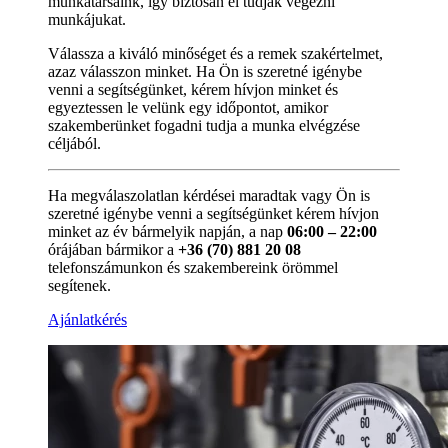
munkatársaink, így biztosan el tudják végezni
munkájukat.
Válassza a kiváló minőséget és a remek szakértelmet,
azaz válasszon minket. Ha Ön is szeretné igénybe
venni a segítségünket, kérem hívjon minket és
egyeztessen le velünk egy időpontot, amikor
szakemberünket fogadni tudja a munka elvégzése
céljából.
Ha megválaszolatlan kérdései maradtak vagy Ön is
szeretné igénybe venni a segítségünket kérem hívjon
minket az év bármelyik napján, a nap
06:00 – 22:00
órájában bármikor a
+36 (70) 881 20 08
telefonszámunkon és szakembereink örömmel
segítenek.
Ajánlatkérés