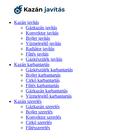
Kazán javítás
Gázkazán javítás
Konvektor javítás
Bojler javítás
Vízmelegítő javítás
Radiátor javítás
Fűtés javítás
Gázkészülék javítás
Kazán karbantartás
Gázkészülék karbantartás
Bojler karbantartás
Cirkó karbantartás
Fűtés karbantartás
Gázkazán karbantartás
Vízmelegítő karbantartás
Kazán szerelés
Gázkazán szerelés
Bojler szerelés
Konvektor szerelés
Cirkó szerelés
Fűtésszerelés