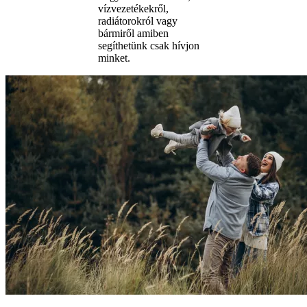
vízvezetékekről,
radiátorokról vagy
bármiről amiben
segíthetünk csak hívjon
minket.