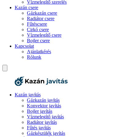
Vízmelegítő szerelés
Kazán csere
Gázkazán csere
Radiátor csere
Fűtéscsere
Cirkó csere
Vízmelegítő csere
Bojler csere
Kapcsolat
Ajánlatkérés
Rólunk
Kazán javítás
Gázkazán javítás
Konvektor javítás
Bojler javítás
Vízmelegítő javítás
Radiátor javítás
Fűtés javítás
Gázkészülék javítás