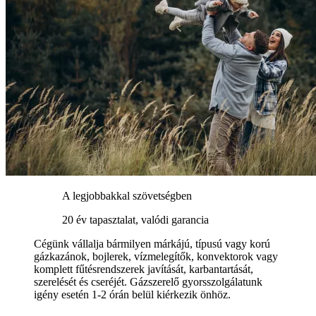
A legjobbakkal szövetségben
20 év tapasztalat, valódi garancia
Cégünk vállalja bármilyen márkájú, típusú vagy korú
gázkazánok, bojlerek, vízmelegítők, konvektorok vagy
komplett fűtésrendszerek javítását, karbantartását,
szerelését és cseréjét. Gázszerelő gyorsszolgálatunk
igény esetén 1-2 órán belül kiérkezik önhöz.