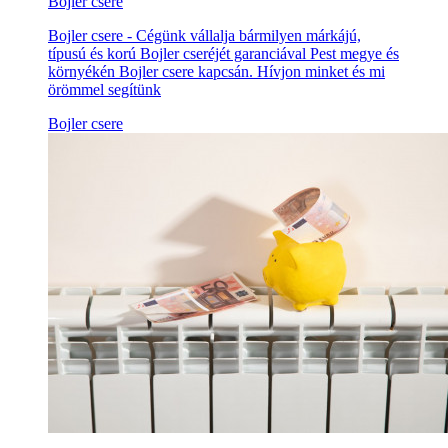
Bojler csere
Bojler csere - Cégünk vállalja bármilyen márkájú,
típusú és korú Bojler cseréjét garanciával Pest megye és
környékén Bojler csere kapcsán. Hívjon minket és mi
örömmel segítünk
Bojler csere