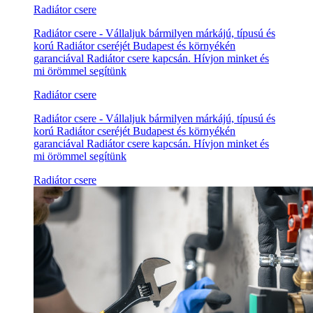
Radiátor csere
Radiátor csere - Vállaljuk bármilyen márkájú, típusú és
korú Radiátor cseréjét Budapest és környékén
garanciával Radiátor csere kapcsán. Hívjon minket és
mi örömmel segítünk
Radiátor csere
Radiátor csere - Vállaljuk bármilyen márkájú, típusú és
korú Radiátor cseréjét Budapest és környékén
garanciával Radiátor csere kapcsán. Hívjon minket és
mi örömmel segítünk
Radiátor csere