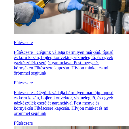
Fűtéscsere
Fűtéscsere - Cégünk vállalja bármilyen márkájú, típusú
és korú kazán, bojler, konvektor, vízmelegítő, és egyéb
gázkészülék cseréjét garanciával Pest megye és
környékén Fűtéscsere kapcsán. Hívjon minket és mi
örömmel segítünk
Fűtéscsere
Fűtéscsere - Cégünk vállalja bármilyen márkájú, típusú
és korú kazán, bojler, konvektor, vízmelegítő, és egyéb
gázkészülék cseréjét garanciával Pest megye és
környékén Fűtéscsere kapcsán. Hívjon minket és mi
örömmel segítünk
Fűtéscsere