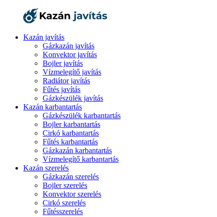
Kazán javítás
Gázkazán javítás
Konvektor javítás
Bojler javítás
Vízmelegítő javítás
Radiátor javítás
Fűtés javítás
Gázkészülék javítás
Kazán karbantartás
Gázkészülék karbantartás
Bojler karbantartás
Cirkó karbantartás
Fűtés karbantartás
Gázkazán karbantartás
Vízmelegítő karbantartás
Kazán szerelés
Gázkazán szerelés
Bojler szerelés
Konvektor szerelés
Cirkó szerelés
Fűtésszerelés