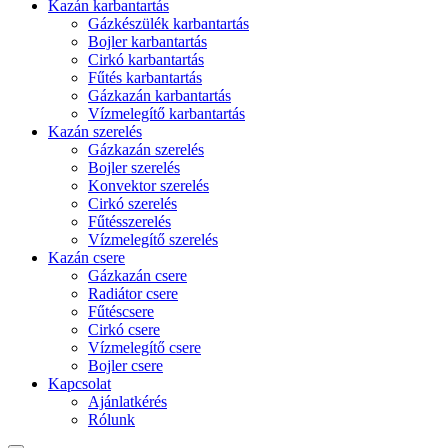
Kazán karbantartás
Gázkészülék karbantartás
Bojler karbantartás
Cirkó karbantartás
Fűtés karbantartás
Gázkazán karbantartás
Vízmelegítő karbantartás
Kazán szerelés
Gázkazán szerelés
Bojler szerelés
Konvektor szerelés
Cirkó szerelés
Fűtésszerelés
Vízmelegítő szerelés
Kazán csere
Gázkazán csere
Radiátor csere
Fűtéscsere
Cirkó csere
Vízmelegítő csere
Bojler csere
Kapcsolat
Ajánlatkérés
Rólunk