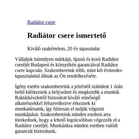
Radiátor csere
Radiátor csere ismertető
Kiváló szakértelem, 20 év tapasztalat
Vállaljuk bármilyen márkájú, típusú és korú Radiátor
cseréjét Budapest és környékén garanciával Radiátor
csere kapcsán. Szakembereink több, mint két évtizedes
tapasztalattal állnak az Ön rendelkezésére.
Igény esetén szakembereink a jelzéstől számított 1 órán
belül kiérkeznek a helyszínre és megkezdik a munkát.
Raktárkészletről biztosított kiváló minőségű
alkatrészekkel felszerelkezve érkeznek ki
munkatársaink, így biztosan el tudják végezni
munkájukat. Szakembereink minden esetben arra
törekednek, hogy a lehető legolcsóbban végezzék el a
Radiátor cseréjét. Munkánkra minden esetben valódi
garanciát biztosítunk.