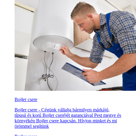
Bojler csere
Bojler csere - Cégünk vállalja bármilyen márkájú,
típusú és korú Bojler cseréjét garanciával Pest megye és
környékén Bojler csere kapcsán. Hívjon minket és mi
örömmel segítünk