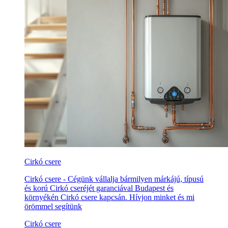
Cirkó csere
Cirkó csere - Cégünk vállalja bármilyen márkájú, típusú
és korú Cirkó cseréjét garanciával Budapest és
környékén Cirkó csere kapcsán. Hívjon minket és mi
örömmel segítünk
Cirkó csere