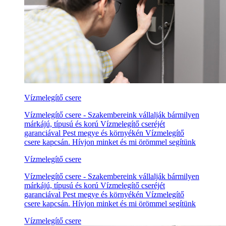
Vízmelegítő csere
Vízmelegítő csere - Szakembereink vállalják bármilyen
márkájú, típusú és korú Vízmelegítő cseréjét
garanciával Pest megye és környékén Vízmelegítő
csere kapcsán. Hívjon minket és mi örömmel segítünk
Vízmelegítő csere
Vízmelegítő csere - Szakembereink vállalják bármilyen
márkájú, típusú és korú Vízmelegítő cseréjét
garanciával Pest megye és környékén Vízmelegítő
csere kapcsán. Hívjon minket és mi örömmel segítünk
Vízmelegítő csere