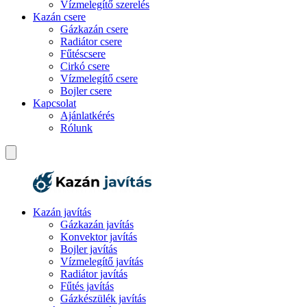
Vízmelegítő szerelés
Kazán csere
Gázkazán csere
Radiátor csere
Fűtéscsere
Cirkó csere
Vízmelegítő csere
Bojler csere
Kapcsolat
Ajánlatkérés
Rólunk
Kazán javítás
Gázkazán javítás
Konvektor javítás
Bojler javítás
Vízmelegítő javítás
Radiátor javítás
Fűtés javítás
Gázkészülék javítás