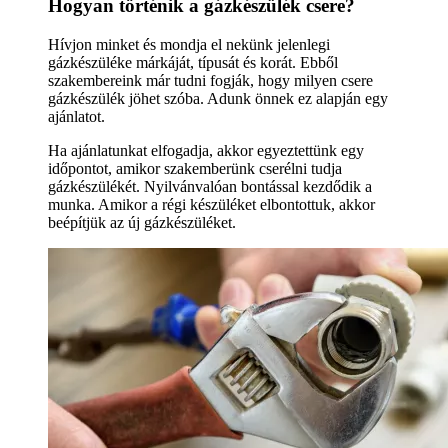
Hogyan történik a gázkészülék csere?
Hívjon minket és mondja el nekünk jelenlegi
gázkészüléke márkáját, típusát és korát. Ebből
szakembereink már tudni fogják, hogy milyen csere
gázkészülék jöhet szóba. Adunk önnek ez alapján egy
ajánlatot.
Ha ajánlatunkat elfogadja, akkor egyeztettünk egy
időpontot, amikor szakemberünk cserélni tudja
gázkészülékét. Nyilvánvalóan bontással kezdődik a
munka. Amikor a régi készüléket elbontottuk, akkor
beépítjük az új gázkészüléket.