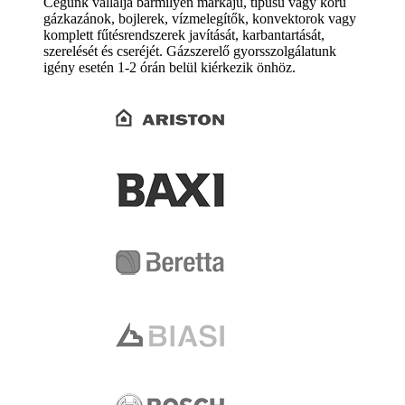
Cégünk vállalja bármilyen márkájú, típusú vagy korú
gázkazánok, bojlerek, vízmelegítők, konvektorok vagy
komplett fűtésrendszerek javítását, karbantartását,
szerelését és cseréjét. Gázszerelő gyorsszolgálatunk
igény esetén 1-2 órán belül kiérkezik önhöz.