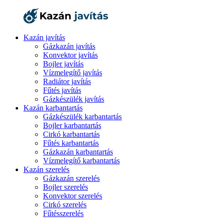
Kazán javítás
Gázkazán javítás
Konvektor javítás
Bojler javítás
Vízmelegítő javítás
Radiátor javítás
Fűtés javítás
Gázkészülék javítás
Kazán karbantartás
Gázkészülék karbantartás
Bojler karbantartás
Cirkó karbantartás
Fűtés karbantartás
Gázkazán karbantartás
Vízmelegítő karbantartás
Kazán szerelés
Gázkazán szerelés
Bojler szerelés
Konvektor szerelés
Cirkó szerelés
Fűtésszerelés