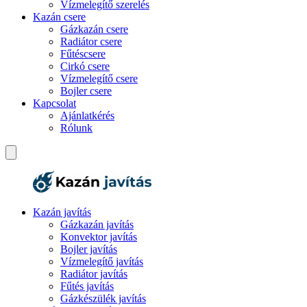
Vízmelegítő szerelés
Kazán csere
Gázkazán csere
Radiátor csere
Fűtéscsere
Cirkó csere
Vízmelegítő csere
Bojler csere
Kapcsolat
Ajánlatkérés
Rólunk
Kazán javítás
Gázkazán javítás
Konvektor javítás
Bojler javítás
Vízmelegítő javítás
Radiátor javítás
Fűtés javítás
Gázkészülék javítás