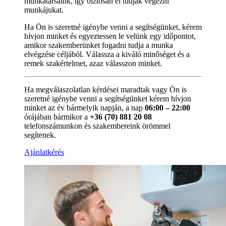
munkatársaink, így biztosan el tudják végezni
munkájukat.
Ha Ön is szeretné igénybe venni a segítségünket, kérem
hívjon minket és egyeztessen le velünk egy időpontot,
amikor szakemberünket fogadni tudja a munka
elvégzése céljából. Válassza a kiváló minőséget és a
remek szakértelmet, azaz válasszon minket.
Ha megválaszolatlan kérdései maradtak vagy Ön is
szeretné igénybe venni a segítségünket kérem hívjon
minket az év bármelyik napján, a nap
06:00 – 22:00
órájában bármikor a
+36 (70) 881 20 08
telefonszámunkon és szakembereink örömmel
segítenek.
Ajánlatkérés