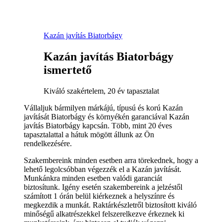
Kazán javítás Biatorbágy
Kazán javítás Biatorbágy
ismertető
Kiváló szakértelem, 20 év tapasztalat
Vállaljuk bármilyen márkájú, típusú és korú Kazán
javítását Biatorbágy és környékén garanciával Kazán
javítás Biatorbágy kapcsán. Több, mint 20 éves
tapasztalattal a hátuk mögött állunk az Ön
rendelkezésére.
Szakembereink minden esetben arra törekednek, hogy a
lehető legolcsóbban végezzék el a Kazán javítását.
Munkánkra minden esetben valódi garanciát
biztosítunk. Igény esetén szakembereink a jelzéstől
számított 1 órán belül kiérkeznek a helyszínre és
megkezdik a munkát. Raktárkészletről biztosított kiváló
minőségű alkatrészekkel felszerelkezve érkeznek ki