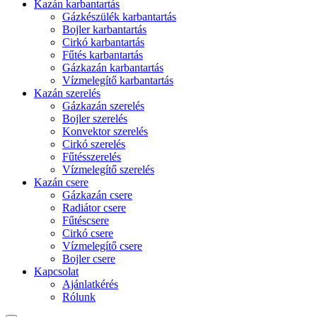
Kazán karbantartás
Gázkészülék karbantartás
Bojler karbantartás
Cirkó karbantartás
Fűtés karbantartás
Gázkazán karbantartás
Vízmelegítő karbantartás
Kazán szerelés
Gázkazán szerelés
Bojler szerelés
Konvektor szerelés
Cirkó szerelés
Fűtésszerelés
Vízmelegítő szerelés
Kazán csere
Gázkazán csere
Radiátor csere
Fűtéscsere
Cirkó csere
Vízmelegítő csere
Bojler csere
Kapcsolat
Ajánlatkérés
Rólunk