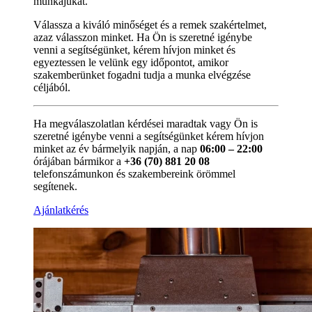
munkájukat.
Válassza a kiváló minőséget és a remek szakértelmet,
azaz válasszon minket. Ha Ön is szeretné igénybe
venni a segítségünket, kérem hívjon minket és
egyeztessen le velünk egy időpontot, amikor
szakemberünket fogadni tudja a munka elvégzése
céljából.
Ha megválaszolatlan kérdései maradtak vagy Ön is
szeretné igénybe venni a segítségünket kérem hívjon
minket az év bármelyik napján, a nap
06:00 – 22:00
órájában bármikor a
+36 (70) 881 20 08
telefonszámunkon és szakembereink örömmel
segítenek.
Ajánlatkérés