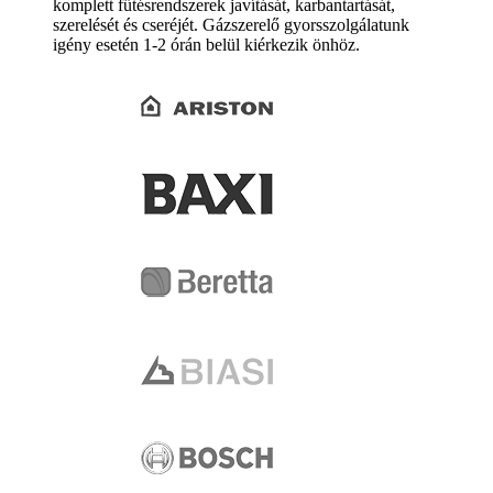
komplett fűtésrendszerek javítását, karbantartását,
szerelését és cseréjét. Gázszerelő gyorsszolgálatunk
igény esetén 1-2 órán belül kiérkezik önhöz.