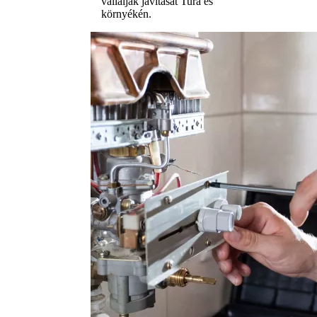
vállalják javítását Tura és
környékén.