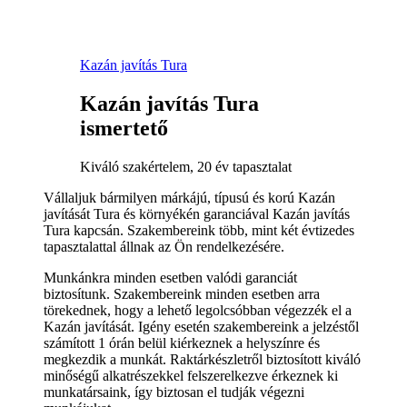
Kazán javítás Tura
Kazán javítás Tura
ismertető
Kiváló szakértelem, 20 év tapasztalat
Vállaljuk bármilyen márkájú, típusú és korú Kazán
javítását Tura és környékén garanciával Kazán javítás
Tura kapcsán. Szakembereink több, mint két évtizedes
tapasztalattal állnak az Ön rendelkezésére.
Munkánkra minden esetben valódi garanciát
biztosítunk. Szakembereink minden esetben arra
törekednek, hogy a lehető legolcsóbban végezzék el a
Kazán javítását. Igény esetén szakembereink a jelzéstől
számított 1 órán belül kiérkeznek a helyszínre és
megkezdik a munkát. Raktárkészletről biztosított kiváló
minőségű alkatrészekkel felszerelkezve érkeznek ki
munkatársaink, így biztosan el tudják végezni