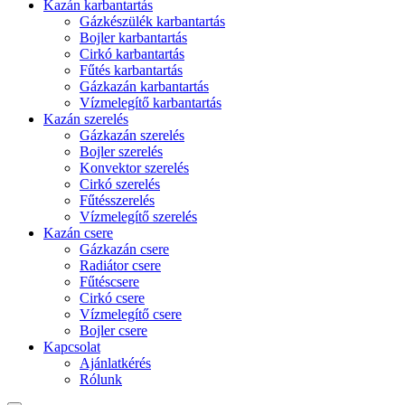
Kazán karbantartás
Gázkészülék karbantartás
Bojler karbantartás
Cirkó karbantartás
Fűtés karbantartás
Gázkazán karbantartás
Vízmelegítő karbantartás
Kazán szerelés
Gázkazán szerelés
Bojler szerelés
Konvektor szerelés
Cirkó szerelés
Fűtésszerelés
Vízmelegítő szerelés
Kazán csere
Gázkazán csere
Radiátor csere
Fűtéscsere
Cirkó csere
Vízmelegítő csere
Bojler csere
Kapcsolat
Ajánlatkérés
Rólunk