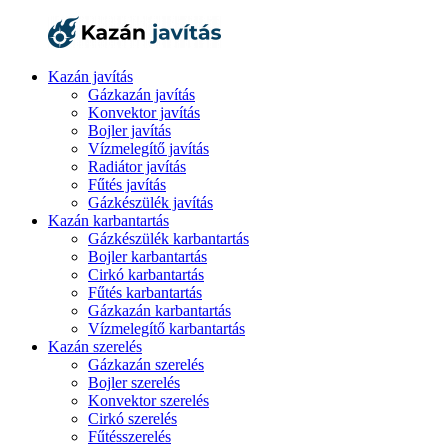
Kazán javítás
Gázkazán javítás
Konvektor javítás
Bojler javítás
Vízmelegítő javítás
Radiátor javítás
Fűtés javítás
Gázkészülék javítás
Kazán karbantartás
Gázkészülék karbantartás
Bojler karbantartás
Cirkó karbantartás
Fűtés karbantartás
Gázkazán karbantartás
Vízmelegítő karbantartás
Kazán szerelés
Gázkazán szerelés
Bojler szerelés
Konvektor szerelés
Cirkó szerelés
Fűtésszerelés