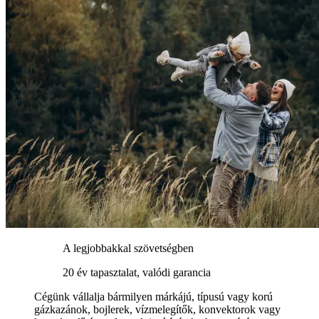
A legjobbakkal szövetségben
20 év tapasztalat, valódi garancia
Cégünk vállalja bármilyen márkájú, típusú vagy korú
gázkazánok, bojlerek, vízmelegítők, konvektorok vagy