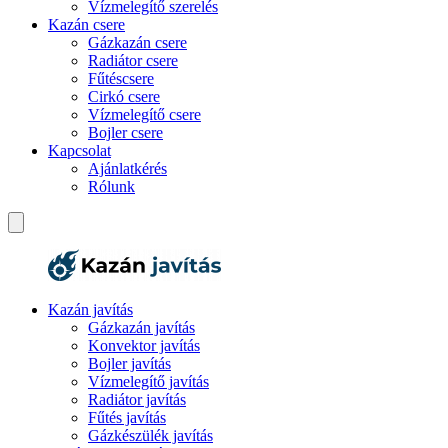
Vízmelegítő szerelés
Kazán csere
Gázkazán csere
Radiátor csere
Fűtéscsere
Cirkó csere
Vízmelegítő csere
Bojler csere
Kapcsolat
Ajánlatkérés
Rólunk
Kazán javítás
Gázkazán javítás
Konvektor javítás
Bojler javítás
Vízmelegítő javítás
Radiátor javítás
Fűtés javítás
Gázkészülék javítás