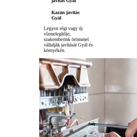
javítás Gyál
Kazán javítás
Gyál
Legyen régi vagy új
vízmelegítője,
szakemberink örömmel
vállalják javítását Gyál és
környékén.