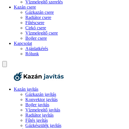
Vízmelegítő szerelés
Kazán csere
Gázkazán csere
Radiátor csere
Fűtéscsere
Cirkó csere
Vízmelegítő csere
Bojler csere
Kapcsolat
Ajánlatkérés
Rólunk
Kazán javítás
Gázkazán javítás
Konvektor javítás
Bojler javítás
Vízmelegítő javítás
Radiátor javítás
Fűtés javítás
Gázkészülék javítás