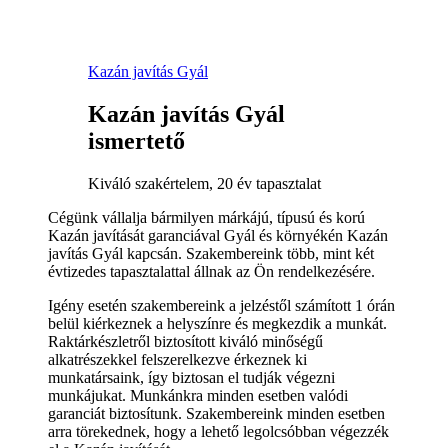
Kazán javítás Gyál
Kazán javítás Gyál
ismertető
Kiváló szakértelem, 20 év tapasztalat
Cégünk vállalja bármilyen márkájú, típusú és korú
Kazán javítását garanciával Gyál és környékén Kazán
javítás Gyál kapcsán. Szakembereink több, mint két
évtizedes tapasztalattal állnak az Ön rendelkezésére.
Igény esetén szakembereink a jelzéstől számított 1 órán
belül kiérkeznek a helyszínre és megkezdik a munkát.
Raktárkészletről biztosított kiváló minőségű
alkatrészekkel felszerelkezve érkeznek ki
munkatársaink, így biztosan el tudják végezni
munkájukat. Munkánkra minden esetben valódi
garanciát biztosítunk. Szakembereink minden esetben
arra törekednek, hogy a lehető legolcsóbban végezzék