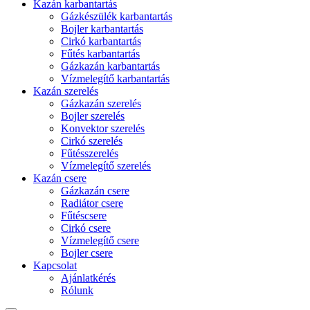
Kazán karbantartás
Gázkészülék karbantartás
Bojler karbantartás
Cirkó karbantartás
Fűtés karbantartás
Gázkazán karbantartás
Vízmelegítő karbantartás
Kazán szerelés
Gázkazán szerelés
Bojler szerelés
Konvektor szerelés
Cirkó szerelés
Fűtésszerelés
Vízmelegítő szerelés
Kazán csere
Gázkazán csere
Radiátor csere
Fűtéscsere
Cirkó csere
Vízmelegítő csere
Bojler csere
Kapcsolat
Ajánlatkérés
Rólunk