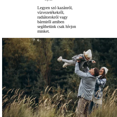
Legyen szó kazánról,
vízvezetékekről,
radiátorokról vagy
bármiről amiben
segíthetünk csak hívjon
minket.