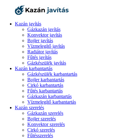
Kazán javítás
Gázkazán javítás
Konvektor javítás
Bojler javítás
Vízmelegítő javítás
Radiátor javítás
Fűtés javítás
Gázkészülék javítás
Kazán karbantartás
Gázkészülék karbantartás
Bojler karbantartás
Cirkó karbantartás
Fűtés karbantartás
Gázkazán karbantartás
Vízmelegítő karbantartás
Kazán szerelés
Gázkazán szerelés
Bojler szerelés
Konvektor szerelés
Cirkó szerelés
Fűtésszerelés