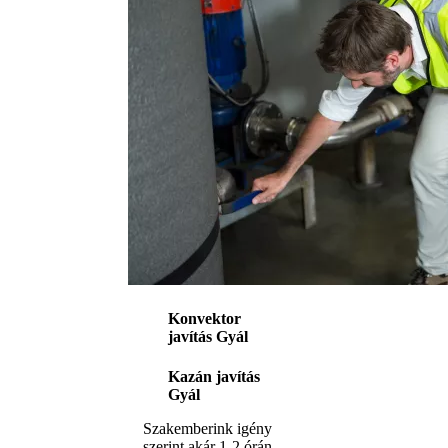
Konvektor
javítás Gyál
Kazán javítás
Gyál
Szakemberink igény
szerint akár 1-2 órán