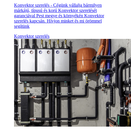
Konvektor szerelés - Cégünk vállalja bármilyen
márkájú, típusú és korú Konvektor szerelését
garanciával Pest megye és környékén Konvektor
szerelés kapcsán. Hívjon minket és mi örömmel
segítünk
Konvektor szerelés