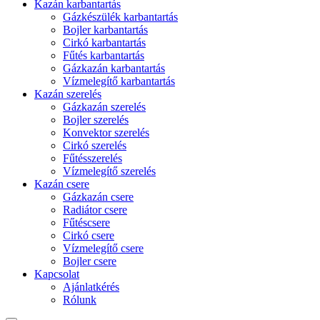
Kazán karbantartás
Gázkészülék karbantartás
Bojler karbantartás
Cirkó karbantartás
Fűtés karbantartás
Gázkazán karbantartás
Vízmelegítő karbantartás
Kazán szerelés
Gázkazán szerelés
Bojler szerelés
Konvektor szerelés
Cirkó szerelés
Fűtésszerelés
Vízmelegítő szerelés
Kazán csere
Gázkazán csere
Radiátor csere
Fűtéscsere
Cirkó csere
Vízmelegítő csere
Bojler csere
Kapcsolat
Ajánlatkérés
Rólunk