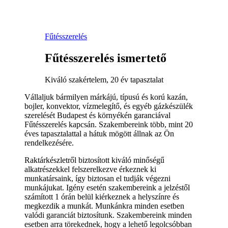
Fűtésszerelés
Fűtésszerelés ismertető
Kiváló szakértelem, 20 év tapasztalat
Vállaljuk bármilyen márkájú, típusú és korú kazán,
bojler, konvektor, vízmelegítő, és egyéb gázkészülék
szerelését Budapest és környékén garanciával
Fűtésszerelés kapcsán. Szakembereink több, mint 20
éves tapasztalattal a hátuk mögött állnak az Ön
rendelkezésére.
Raktárkészletről biztosított kiváló minőségű
alkatrészekkel felszerelkezve érkeznek ki
munkatársaink, így biztosan el tudják végezni
munkájukat. Igény esetén szakembereink a jelzéstől
számított 1 órán belül kiérkeznek a helyszínre és
megkezdik a munkát. Munkánkra minden esetben
valódi garanciát biztosítunk. Szakembereink minden
esetben arra törekednek, hogy a lehető legolcsóbban