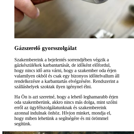
Gázszerelő gyorsszolgálat
Szakembereink a bejelentés sorrendjében végzik a
gázkészülékek karbantartását, de időként előfordul,
hogy nincs idő arra várni, hogy a szakember oda érjen
valamilyen okból és csak egy bizonyos időitelvallum áll
rendelkezésre a karbantartás elvégzésére. Rendszerint a
szálláshelyek szoktak ilyen igénynel élni.
Ha Ön is azt szeretné, hogy a lehető leghamarabb érjen
oda szakemberünk, akkro nincs más dolga, mint szólni
erről az ügyfélszolgálatunknak és szakembereink
azonnal indulnak önhöz. Hívjon minket, mondja el,
hogy miben lehetünk a segítségére és mi örömmel
segítünk.