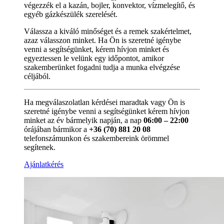
végezzék el a kazán, bojler, konvektor, vízmelegítő, és
egyéb gázkészülék szerelését.
Válassza a kiváló minőséget és a remek szakértelmet,
azaz válasszon minket. Ha Ön is szeretné igénybe
venni a segítségünket, kérem hívjon minket és
egyeztessen le velünk egy időpontot, amikor
szakemberünket fogadni tudja a munka elvégzése
céljából.
Ha megválaszolatlan kérdései maradtak vagy Ön is
szeretné igénybe venni a segítségünket kérem hívjon
minket az év bármelyik napján, a nap
06:00 – 22:00
órájában bármikor a
+36 (70) 881 20 08
telefonszámunkon és szakembereink örömmel
segítenek.
Ajánlatkérés