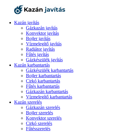
Kazán javítás
Gázkazán javítás
Konvektor javítás
Bojler javítás
Vízmelegítő javítás
Radiátor javítás
Fűtés javítás
Gázkészülék javítás
Kazán karbantartás
Gázkészülék karbantartás
Bojler karbantartás
Cirkó karbantartás
Fűtés karbantartás
Gázkazán karbantartás
Vízmelegítő karbantartás
Kazán szerelés
Gázkazán szerelés
Bojler szerelés
Konvektor szerelés
Cirkó szerelés
Fűtésszerelés