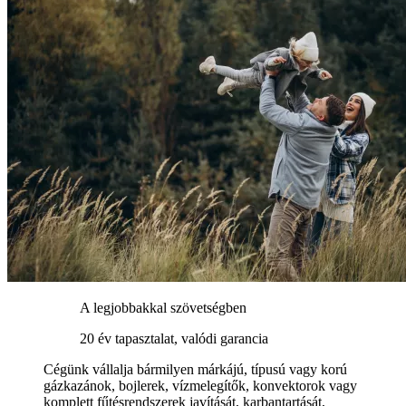
A legjobbakkal szövetségben
20 év tapasztalat, valódi garancia
Cégünk vállalja bármilyen márkájú, típusú vagy korú
gázkazánok, bojlerek, vízmelegítők, konvektorok vagy
komplett fűtésrendszerek javítását, karbantartását,