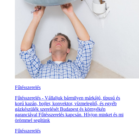
Fűtésszerelés
Fűtésszerelés - Vállaljuk bármilyen márkájú, típusú és
korú kazán, bojler, konvektor, vízmelegítő, és egyéb
gázkészülék szerelését Budapest és környékén
garanciával Fűtésszerelés kapcsán. Hívjon minket és mi
örömmel segítünk
Fűtésszerelés