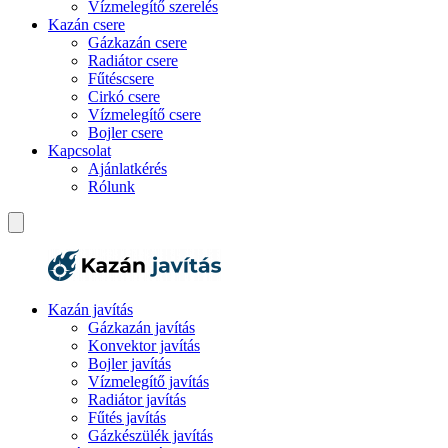
Vízmelegítő szerelés
Kazán csere
Gázkazán csere
Radiátor csere
Fűtéscsere
Cirkó csere
Vízmelegítő csere
Bojler csere
Kapcsolat
Ajánlatkérés
Rólunk
Kazán javítás
Gázkazán javítás
Konvektor javítás
Bojler javítás
Vízmelegítő javítás
Radiátor javítás
Fűtés javítás
Gázkészülék javítás