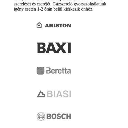
szerelését és cseréjét. Gázszerelő gyorsszolgálatunk
igény esetén 1-2 órán belül kiérkezik önhöz.