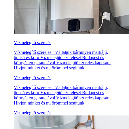
Vízmelegítő szerelés
Vízmelegítő szerelés - Vállaljuk bármilyen márkájú,
típusú és korú Vízmelegítő szerelését Budapest és
környékén garanciával Vízmelegítő szerelés kapcsán.
Hívjon minket és mi örömmel segítünk
Vízmelegítő szerelés
Vízmelegítő szerelés - Vállaljuk bármilyen márkájú,
típusú és korú Vízmelegítő szerelését Budapest és
környékén garanciával Vízmelegítő szerelés kapcsán.
Hívjon minket és mi örömmel segítünk
Vízmelegítő szerelés