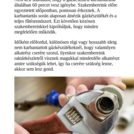
általában 60 percet vesz igénybe. Szakembereink előre
egyeztetett időpontban, pontosan érkeznek. A
karbantartás során alaposan átnézik gázkészülékét és a
teljes fűtésrendszert. Ezt követően közösen
szakembereinkkel kipróbáljuk, hogy minden
megfelelően működik.
Időként előfordul, különösen régi vagy hosszabb ideig
nem karbantartott gázkészülékeknél, hogy valamilyen
alkatrész cserére szorul, ilyenkor szakembereink
raktárkészletről visznek magukkal mindenféle alkatrészt
amire szükségük lehet, így ha cserére szükség lenne,
akkor sem lesz gond.