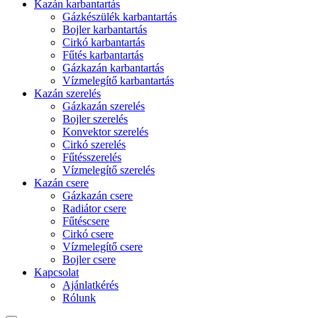
Kazán karbantartás
Gázkészülék karbantartás
Bojler karbantartás
Cirkó karbantartás
Fűtés karbantartás
Gázkazán karbantartás
Vízmelegítő karbantartás
Kazán szerelés
Gázkazán szerelés
Bojler szerelés
Konvektor szerelés
Cirkó szerelés
Fűtésszerelés
Vízmelegítő szerelés
Kazán csere
Gázkazán csere
Radiátor csere
Fűtéscsere
Cirkó csere
Vízmelegítő csere
Bojler csere
Kapcsolat
Ajánlatkérés
Rólunk