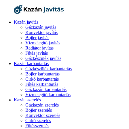
Kazán javítás
Gázkazán javítás
Konvektor javítás
Bojler javítás
Vízmelegítő javítás
Radiátor javítás
Fűtés javítás
Gázkészülék javítás
Kazán karbantartás
Gázkészülék karbantartás
Bojler karbantartás
Cirkó karbantartás
Fűtés karbantartás
Gázkazán karbantartás
Vízmelegítő karbantartás
Kazán szerelés
Gázkazán szerelés
Bojler szerelés
Konvektor szerelés
Cirkó szerelés
Fűtésszerelés