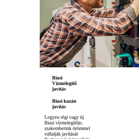
Biasi
Vízmelegítő
javítás
Biasi kazán
javítás
Legyen régi vagy új
Biasi vízmelegítője,
szakemberink örömmel
vállalják javítását