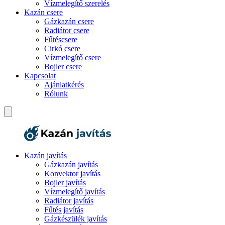
Vízmelegítő szerelés
Kazán csere
Gázkazán csere
Radiátor csere
Fűtéscsere
Cirkó csere
Vízmelegítő csere
Bojler csere
Kapcsolat
Ajánlatkérés
Rólunk
Kazán javítás
Gázkazán javítás
Konvektor javítás
Bojler javítás
Vízmelegítő javítás
Radiátor javítás
Fűtés javítás
Gázkészülék javítás