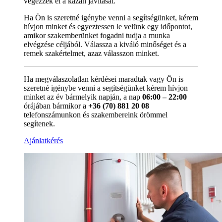
végezzék el a kazán javítását.
Ha Ön is szeretné igénybe venni a segítségünket, kérem
hívjon minket és egyeztessen le velünk egy időpontot,
amikor szakemberünket fogadni tudja a munka
elvégzése céljából. Válassza a kiváló minőséget és a
remek szakértelmet, azaz válasszon minket.
Ha megválaszolatlan kérdései maradtak vagy Ön is
szeretné igénybe venni a segítségünket kérem hívjon
minket az év bármelyik napján, a nap
06:00 – 22:00
órájában bármikor a
+36 (70) 881 20 08
telefonszámunkon és szakembereink örömmel
segítenek.
Ajánlatkérés