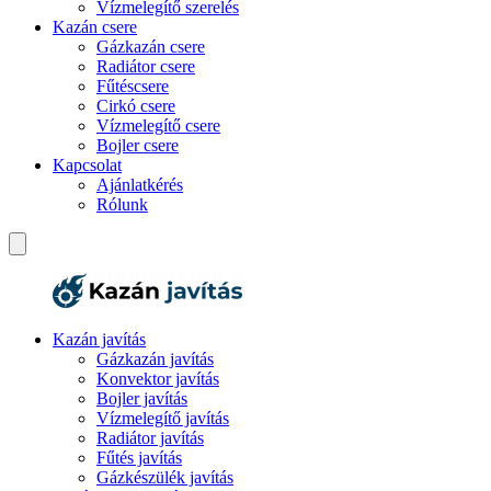
Vízmelegítő szerelés
Kazán csere
Gázkazán csere
Radiátor csere
Fűtéscsere
Cirkó csere
Vízmelegítő csere
Bojler csere
Kapcsolat
Ajánlatkérés
Rólunk
Kazán javítás
Gázkazán javítás
Konvektor javítás
Bojler javítás
Vízmelegítő javítás
Radiátor javítás
Fűtés javítás
Gázkészülék javítás