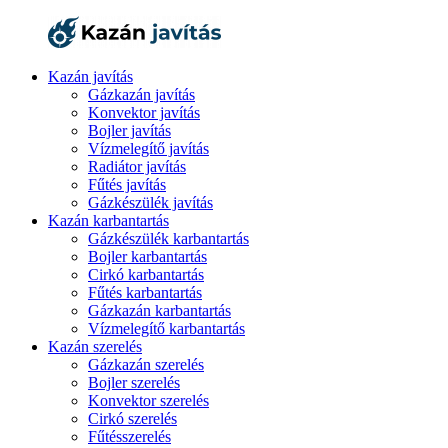
Kazán javítás
Gázkazán javítás
Konvektor javítás
Bojler javítás
Vízmelegítő javítás
Radiátor javítás
Fűtés javítás
Gázkészülék javítás
Kazán karbantartás
Gázkészülék karbantartás
Bojler karbantartás
Cirkó karbantartás
Fűtés karbantartás
Gázkazán karbantartás
Vízmelegítő karbantartás
Kazán szerelés
Gázkazán szerelés
Bojler szerelés
Konvektor szerelés
Cirkó szerelés
Fűtésszerelés