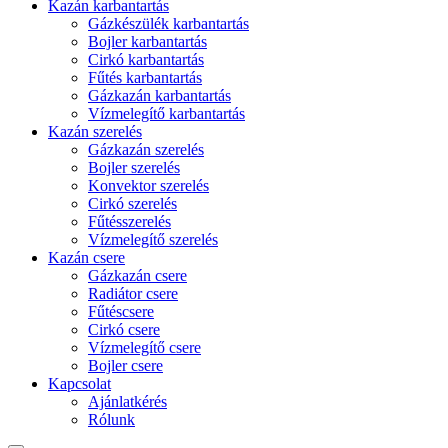
Kazán karbantartás
Gázkészülék karbantartás
Bojler karbantartás
Cirkó karbantartás
Fűtés karbantartás
Gázkazán karbantartás
Vízmelegítő karbantartás
Kazán szerelés
Gázkazán szerelés
Bojler szerelés
Konvektor szerelés
Cirkó szerelés
Fűtésszerelés
Vízmelegítő szerelés
Kazán csere
Gázkazán csere
Radiátor csere
Fűtéscsere
Cirkó csere
Vízmelegítő csere
Bojler csere
Kapcsolat
Ajánlatkérés
Rólunk