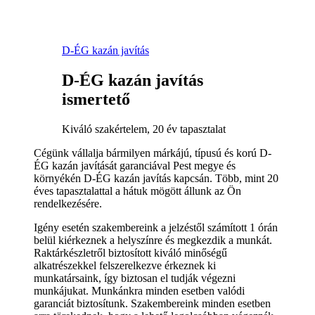
D-ÉG kazán javítás
D-ÉG kazán javítás
ismertető
Kiváló szakértelem, 20 év tapasztalat
Cégünk vállalja bármilyen márkájú, típusú és korú D-
ÉG kazán javítását garanciával Pest megye és
környékén D-ÉG kazán javítás kapcsán. Több, mint 20
éves tapasztalattal a hátuk mögött állunk az Ön
rendelkezésére.
Igény esetén szakembereink a jelzéstől számított 1 órán
belül kiérkeznek a helyszínre és megkezdik a munkát.
Raktárkészletről biztosított kiváló minőségű
alkatrészekkel felszerelkezve érkeznek ki
munkatársaink, így biztosan el tudják végezni
munkájukat. Munkánkra minden esetben valódi
garanciát biztosítunk. Szakembereink minden esetben