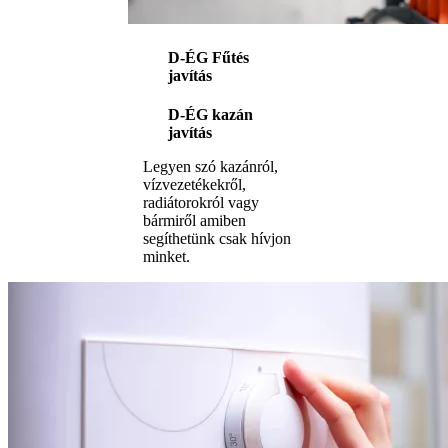
D-ÉG Fűtés
javítás
D-ÉG kazán
javítás
Legyen szó kazánról,
vízvezetékekről,
radiátorokról vagy
bármiről amiben
segíthetünk csak hívjon
minket.