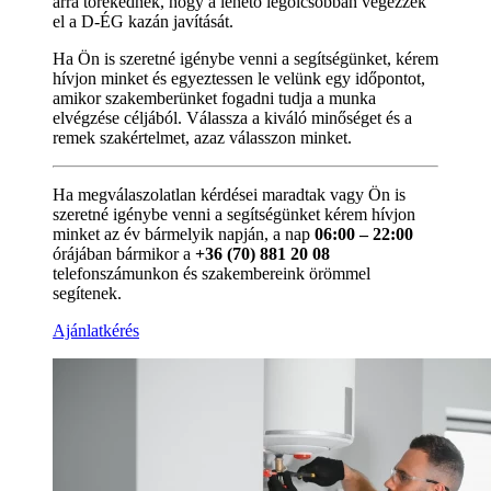
arra törekednek, hogy a lehető legolcsóbban végezzék
el a D-ÉG kazán javítását.
Ha Ön is szeretné igénybe venni a segítségünket, kérem
hívjon minket és egyeztessen le velünk egy időpontot,
amikor szakemberünket fogadni tudja a munka
elvégzése céljából. Válassza a kiváló minőséget és a
remek szakértelmet, azaz válasszon minket.
Ha megválaszolatlan kérdései maradtak vagy Ön is
szeretné igénybe venni a segítségünket kérem hívjon
minket az év bármelyik napján, a nap
06:00 – 22:00
órájában bármikor a
+36 (70) 881 20 08
telefonszámunkon és szakembereink örömmel
segítenek.
Ajánlatkérés