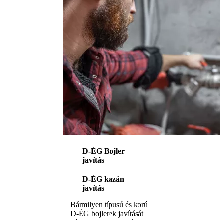
D-ÉG Bojler
javítás
D-ÉG kazán
javítás
Bármilyen típusú és korú
D-ÉG bojlerek javítását