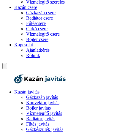
Vízmelegítő szerelés
Kazán csere
Gázkazán csere
Radiátor csere
Fűtéscsere
Cirkó csere
Vízmelegítő csere
Bojler csere
Kapcsolat
Ajánlatkérés
Rólunk
Kazán javítás
Gázkazán javítás
Konvektor javítás
Bojler javítás
Vízmelegítő javítás
Radiátor javítás
Fűtés javítás
Gázkészülék javítás