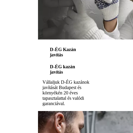
D-ÉG Kazán
javítás
D-ÉG kazán
javítás
Vállaljuk D-ÉG kazánok
javítását Budapest és
környékén 20 éves
tapasztalattal és valódi
garanciával.