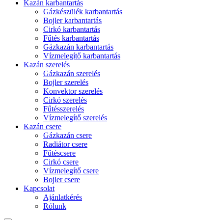
Kazán karbantartás
Gázkészülék karbantartás
Bojler karbantartás
Cirkó karbantartás
Fűtés karbantartás
Gázkazán karbantartás
Vízmelegítő karbantartás
Kazán szerelés
Gázkazán szerelés
Bojler szerelés
Konvektor szerelés
Cirkó szerelés
Fűtésszerelés
Vízmelegítő szerelés
Kazán csere
Gázkazán csere
Radiátor csere
Fűtéscsere
Cirkó csere
Vízmelegítő csere
Bojler csere
Kapcsolat
Ajánlatkérés
Rólunk