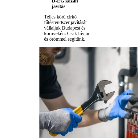
D-ÉG kazán
javítás
Teljes körű cirkó
fűtésrendszer javítását
vállaljuk Budapest és
környékén. Csak hívjon
és örömmel segítünk.