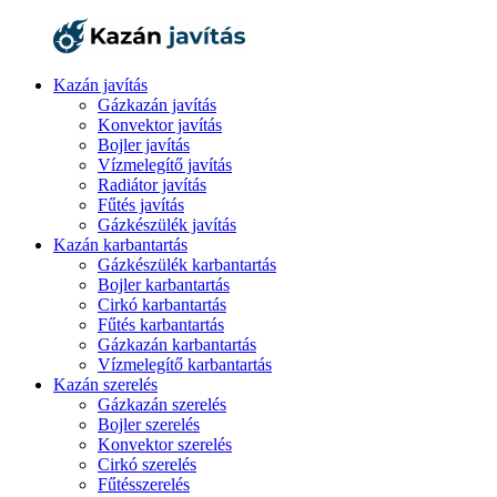
Kazán javítás
Gázkazán javítás
Konvektor javítás
Bojler javítás
Vízmelegítő javítás
Radiátor javítás
Fűtés javítás
Gázkészülék javítás
Kazán karbantartás
Gázkészülék karbantartás
Bojler karbantartás
Cirkó karbantartás
Fűtés karbantartás
Gázkazán karbantartás
Vízmelegítő karbantartás
Kazán szerelés
Gázkazán szerelés
Bojler szerelés
Konvektor szerelés
Cirkó szerelés
Fűtésszerelés