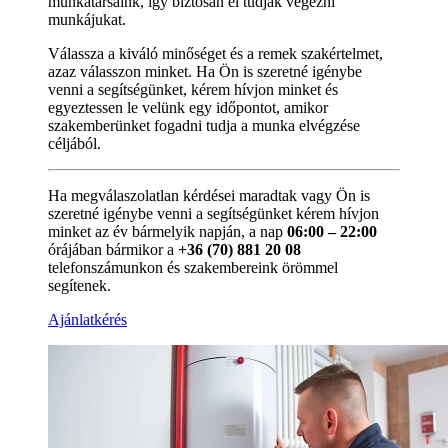
munkatársaink, így biztosan el tudják végezni
munkájukat.
Válassza a kiváló minőséget és a remek szakértelmet,
azaz válasszon minket. Ha Ön is szeretné igénybe
venni a segítségünket, kérem hívjon minket és
egyeztessen le velünk egy időpontot, amikor
szakemberünket fogadni tudja a munka elvégzése
céljából.
Ha megválaszolatlan kérdései maradtak vagy Ön is
szeretné igénybe venni a segítségünket kérem hívjon
minket az év bármelyik napján, a nap
06:00 – 22:00
órájában bármikor a
+36 (70) 881 20 08
telefonszámunkon és szakembereink örömmel
segítenek.
Ajánlatkérés