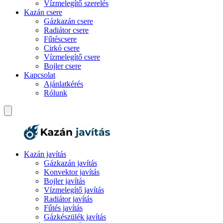
Vízmelegítő szerelés
Kazán csere
Gázkazán csere
Radiátor csere
Fűtéscsere
Cirkó csere
Vízmelegítő csere
Bojler csere
Kapcsolat
Ajánlatkérés
Rólunk
Kazán javítás
Gázkazán javítás
Konvektor javítás
Bojler javítás
Vízmelegítő javítás
Radiátor javítás
Fűtés javítás
Gázkészülék javítás