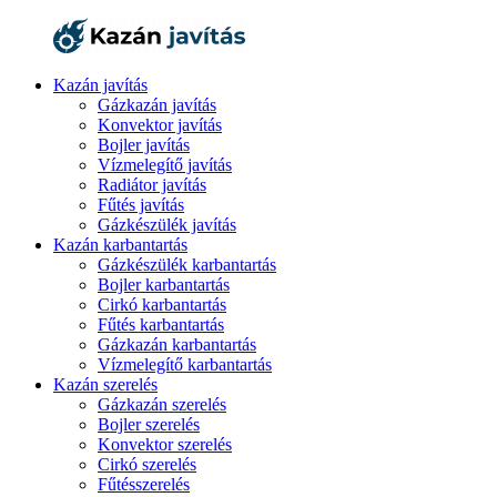
Kazán javítás
Gázkazán javítás
Konvektor javítás
Bojler javítás
Vízmelegítő javítás
Radiátor javítás
Fűtés javítás
Gázkészülék javítás
Kazán karbantartás
Gázkészülék karbantartás
Bojler karbantartás
Cirkó karbantartás
Fűtés karbantartás
Gázkazán karbantartás
Vízmelegítő karbantartás
Kazán szerelés
Gázkazán szerelés
Bojler szerelés
Konvektor szerelés
Cirkó szerelés
Fűtésszerelés