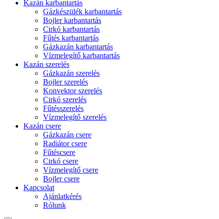
Kazán karbantartás
Gázkészülék karbantartás
Bojler karbantartás
Cirkó karbantartás
Fűtés karbantartás
Gázkazán karbantartás
Vízmelegítő karbantartás
Kazán szerelés
Gázkazán szerelés
Bojler szerelés
Konvektor szerelés
Cirkó szerelés
Fűtésszerelés
Vízmelegítő szerelés
Kazán csere
Gázkazán csere
Radiátor csere
Fűtéscsere
Cirkó csere
Vízmelegítő csere
Bojler csere
Kapcsolat
Ajánlatkérés
Rólunk