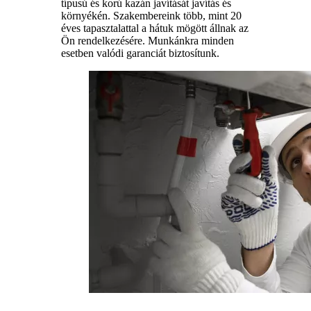
típusú és korú kazán javítását javítás és
környékén. Szakembereink több, mint 20
éves tapasztalattal a hátuk mögött állnak az
Ön rendelkezésére. Munkánkra minden
esetben valódi garanciát biztosítunk.