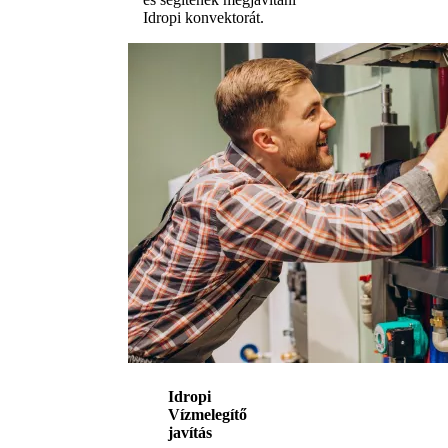
Idropi konvektorát.
Idropi
Vízmelegítő
javítás