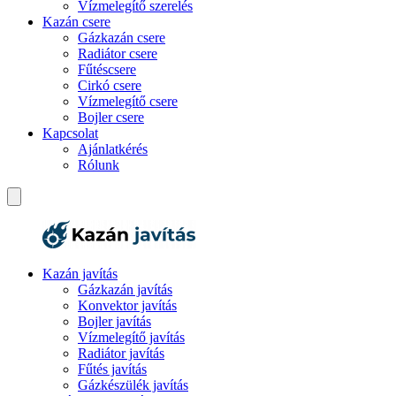
Vízmelegítő szerelés
Kazán csere
Gázkazán csere
Radiátor csere
Fűtéscsere
Cirkó csere
Vízmelegítő csere
Bojler csere
Kapcsolat
Ajánlatkérés
Rólunk
Kazán javítás
Gázkazán javítás
Konvektor javítás
Bojler javítás
Vízmelegítő javítás
Radiátor javítás
Fűtés javítás
Gázkészülék javítás