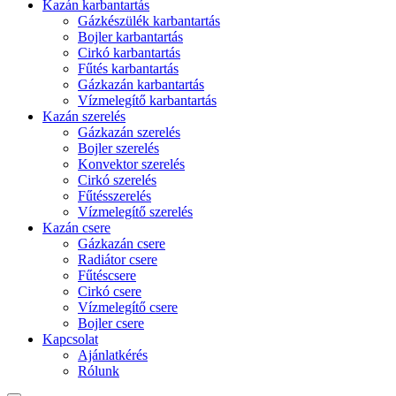
Kazán karbantartás
Gázkészülék karbantartás
Bojler karbantartás
Cirkó karbantartás
Fűtés karbantartás
Gázkazán karbantartás
Vízmelegítő karbantartás
Kazán szerelés
Gázkazán szerelés
Bojler szerelés
Konvektor szerelés
Cirkó szerelés
Fűtésszerelés
Vízmelegítő szerelés
Kazán csere
Gázkazán csere
Radiátor csere
Fűtéscsere
Cirkó csere
Vízmelegítő csere
Bojler csere
Kapcsolat
Ajánlatkérés
Rólunk