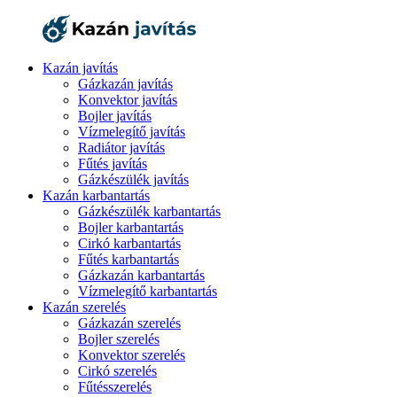
Kazán javítás
Gázkazán javítás
Konvektor javítás
Bojler javítás
Vízmelegítő javítás
Radiátor javítás
Fűtés javítás
Gázkészülék javítás
Kazán karbantartás
Gázkészülék karbantartás
Bojler karbantartás
Cirkó karbantartás
Fűtés karbantartás
Gázkazán karbantartás
Vízmelegítő karbantartás
Kazán szerelés
Gázkazán szerelés
Bojler szerelés
Konvektor szerelés
Cirkó szerelés
Fűtésszerelés