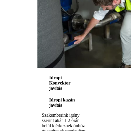
Idropi
Konvektor
javítás
Idropi kazán
javítás
Szakemberink igény
szerint akár 1-2 órán
belül kiérkeznek önhöz
és segítenek megjavítani