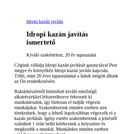
Idropi kazán javítás
Idropi kazán javítás
ismertető
Kiváló szakértelem, 20 év tapasztalat
Cégünk vállalja Idropi kazán javítását garanciával Pest
megye és környékén Idropi kazán javítás kapcsán.
Több, mint 20 éves tapasztalattal a hátuk mögött állunk
az Ön rendelkezésére.
Raktárkészletről biztosított kiváló minőségű
alkatrészekkel felszerelkezve érkeznek ki
munkatársaink, így biztosan el tudják végezni
munkájukat. Szakembereink minden esetben arra
törekednek, hogy a lehető legolcsóbban végezzék el a
kazán javítását. Igény esetén szakembereink a jelzéstől
számított 1 órán belül kiérkeznek a helyszínre és
megkezdik a munkát. Munkánkra minden esetben