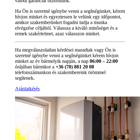
valódi garanciát biztosítunk.
Ha Ön is szeretné igénybe venni a segítségünket, kérem
hívjon minket és egyeztessen le velünk egy időpontot,
amikor szakemberünket fogadni tudja a munka
elvégzése céljából. Válassza a kiváló minőséget és a
remek szakértelmet, azaz válasszon minket.
Ha megválaszolatlan kérdései maradtak vagy Ön is
szeretné igénybe venni a segítségünket kérem hívjon
minket az év bármelyik napján, a nap
06:00 – 22:00
órájában bármikor a
+36 (70) 881 20 08
telefonszámunkon és szakembereink örömmel
segítenek.
Ajánlatkérés