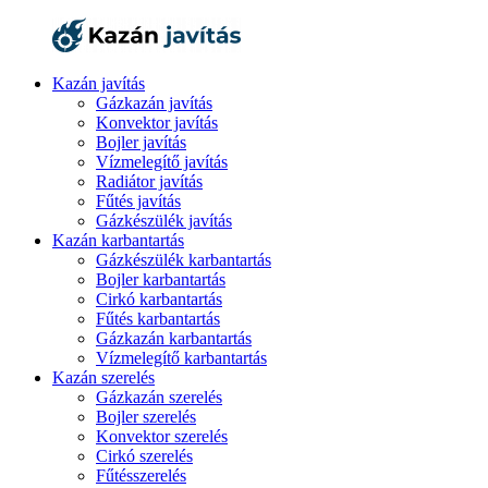
Kazán javítás
Gázkazán javítás
Konvektor javítás
Bojler javítás
Vízmelegítő javítás
Radiátor javítás
Fűtés javítás
Gázkészülék javítás
Kazán karbantartás
Gázkészülék karbantartás
Bojler karbantartás
Cirkó karbantartás
Fűtés karbantartás
Gázkazán karbantartás
Vízmelegítő karbantartás
Kazán szerelés
Gázkazán szerelés
Bojler szerelés
Konvektor szerelés
Cirkó szerelés
Fűtésszerelés