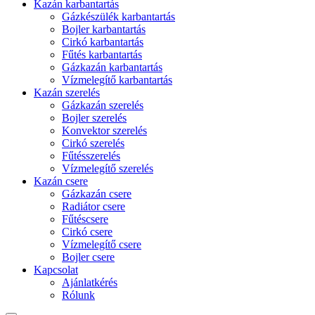
Kazán karbantartás
Gázkészülék karbantartás
Bojler karbantartás
Cirkó karbantartás
Fűtés karbantartás
Gázkazán karbantartás
Vízmelegítő karbantartás
Kazán szerelés
Gázkazán szerelés
Bojler szerelés
Konvektor szerelés
Cirkó szerelés
Fűtésszerelés
Vízmelegítő szerelés
Kazán csere
Gázkazán csere
Radiátor csere
Fűtéscsere
Cirkó csere
Vízmelegítő csere
Bojler csere
Kapcsolat
Ajánlatkérés
Rólunk