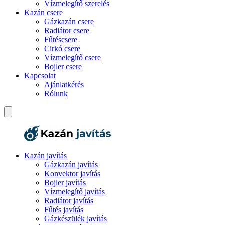
Vízmelegítő szerelés
Kazán csere
Gázkazán csere
Radiátor csere
Fűtéscsere
Cirkó csere
Vízmelegítő csere
Bojler csere
Kapcsolat
Ajánlatkérés
Rólunk
Kazán javítás
Gázkazán javítás
Konvektor javítás
Bojler javítás
Vízmelegítő javítás
Radiátor javítás
Fűtés javítás
Gázkészülék javítás