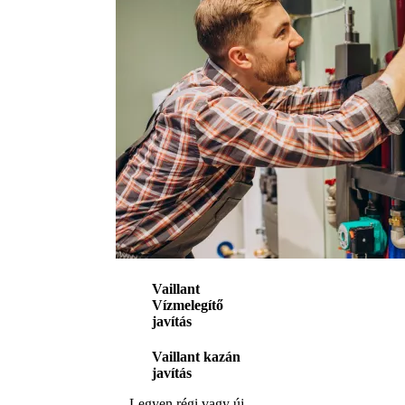
Vaillant
Vízmelegítő
javítás
Vaillant kazán
javítás
Legyen régi vagy új