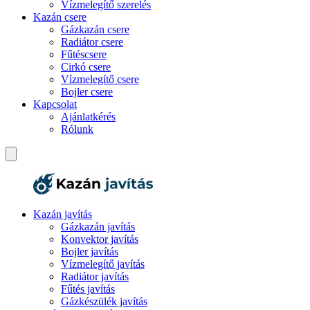
Vízmelegítő szerelés
Kazán csere
Gázkazán csere
Radiátor csere
Fűtéscsere
Cirkó csere
Vízmelegítő csere
Bojler csere
Kapcsolat
Ajánlatkérés
Rólunk
Kazán javítás
Gázkazán javítás
Konvektor javítás
Bojler javítás
Vízmelegítő javítás
Radiátor javítás
Fűtés javítás
Gázkészülék javítás