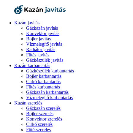
Kazán javítás
Gázkazán javítás
Konvektor javítás
Bojler javítás
Vízmelegítő javítás
Radiátor javítás
Fűtés javítás
Gázkészülék javítás
Kazán karbantartás
Gázkészülék karbantartás
Bojler karbantartás
Cirkó karbantartás
Fűtés karbantartás
Gázkazán karbantartás
Vízmelegítő karbantartás
Kazán szerelés
Gázkazán szerelés
Bojler szerelés
Konvektor szerelés
Cirkó szerelés
Fűtésszerelés