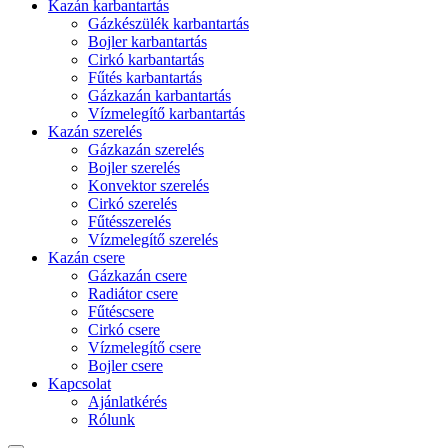
Kazán karbantartás
Gázkészülék karbantartás
Bojler karbantartás
Cirkó karbantartás
Fűtés karbantartás
Gázkazán karbantartás
Vízmelegítő karbantartás
Kazán szerelés
Gázkazán szerelés
Bojler szerelés
Konvektor szerelés
Cirkó szerelés
Fűtésszerelés
Vízmelegítő szerelés
Kazán csere
Gázkazán csere
Radiátor csere
Fűtéscsere
Cirkó csere
Vízmelegítő csere
Bojler csere
Kapcsolat
Ajánlatkérés
Rólunk