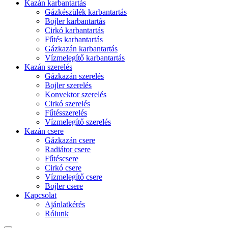
Kazán karbantartás
Gázkészülék karbantartás
Bojler karbantartás
Cirkó karbantartás
Fűtés karbantartás
Gázkazán karbantartás
Vízmelegítő karbantartás
Kazán szerelés
Gázkazán szerelés
Bojler szerelés
Konvektor szerelés
Cirkó szerelés
Fűtésszerelés
Vízmelegítő szerelés
Kazán csere
Gázkazán csere
Radiátor csere
Fűtéscsere
Cirkó csere
Vízmelegítő csere
Bojler csere
Kapcsolat
Ajánlatkérés
Rólunk