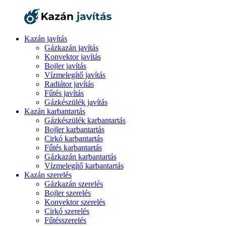
Kazán javítás
Gázkazán javítás
Konvektor javítás
Bojler javítás
Vízmelegítő javítás
Radiátor javítás
Fűtés javítás
Gázkészülék javítás
Kazán karbantartás
Gázkészülék karbantartás
Bojler karbantartás
Cirkó karbantartás
Fűtés karbantartás
Gázkazán karbantartás
Vízmelegítő karbantartás
Kazán szerelés
Gázkazán szerelés
Bojler szerelés
Konvektor szerelés
Cirkó szerelés
Fűtésszerelés