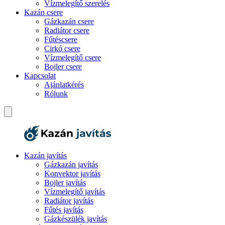
Vízmelegítő szerelés
Kazán csere
Gázkazán csere
Radiátor csere
Fűtéscsere
Cirkó csere
Vízmelegítő csere
Bojler csere
Kapcsolat
Ajánlatkérés
Rólunk
Kazán javítás
Gázkazán javítás
Konvektor javítás
Bojler javítás
Vízmelegítő javítás
Radiátor javítás
Fűtés javítás
Gázkészülék javítás