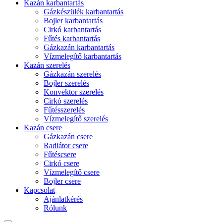
Kazán karbantartás
Gázkészülék karbantartás
Bojler karbantartás
Cirkó karbantartás
Fűtés karbantartás
Gázkazán karbantartás
Vízmelegítő karbantartás
Kazán szerelés
Gázkazán szerelés
Bojler szerelés
Konvektor szerelés
Cirkó szerelés
Fűtésszerelés
Vízmelegítő szerelés
Kazán csere
Gázkazán csere
Radiátor csere
Fűtéscsere
Cirkó csere
Vízmelegítő csere
Bojler csere
Kapcsolat
Ajánlatkérés
Rólunk