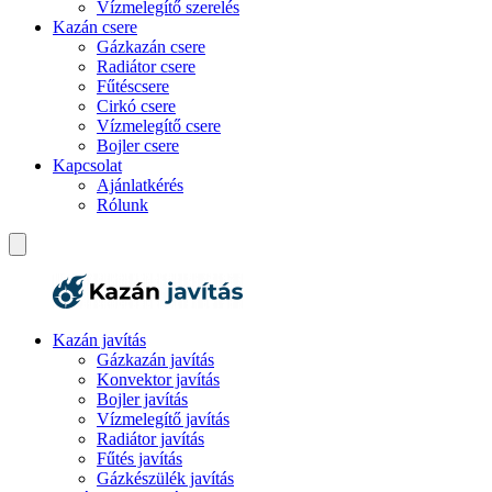
Vízmelegítő szerelés
Kazán csere
Gázkazán csere
Radiátor csere
Fűtéscsere
Cirkó csere
Vízmelegítő csere
Bojler csere
Kapcsolat
Ajánlatkérés
Rólunk
Kazán javítás
Gázkazán javítás
Konvektor javítás
Bojler javítás
Vízmelegítő javítás
Radiátor javítás
Fűtés javítás
Gázkészülék javítás