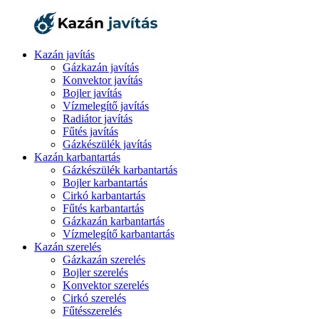
Kazán javítás
Gázkazán javítás
Konvektor javítás
Bojler javítás
Vízmelegítő javítás
Radiátor javítás
Fűtés javítás
Gázkészülék javítás
Kazán karbantartás
Gázkészülék karbantartás
Bojler karbantartás
Cirkó karbantartás
Fűtés karbantartás
Gázkazán karbantartás
Vízmelegítő karbantartás
Kazán szerelés
Gázkazán szerelés
Bojler szerelés
Konvektor szerelés
Cirkó szerelés
Fűtésszerelés