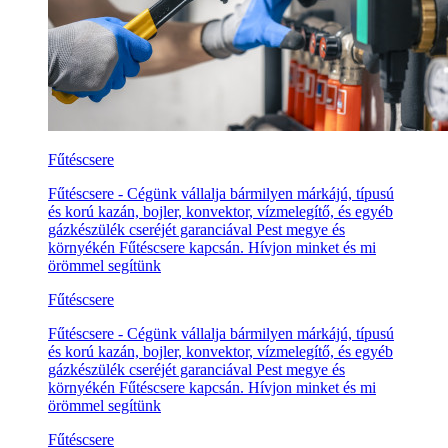
Fűtéscsere
Fűtéscsere - Cégünk vállalja bármilyen márkájú, típusú
és korú kazán, bojler, konvektor, vízmelegítő, és egyéb
gázkészülék cseréjét garanciával Pest megye és
környékén Fűtéscsere kapcsán. Hívjon minket és mi
örömmel segítünk
Fűtéscsere
Fűtéscsere - Cégünk vállalja bármilyen márkájú, típusú
és korú kazán, bojler, konvektor, vízmelegítő, és egyéb
gázkészülék cseréjét garanciával Pest megye és
környékén Fűtéscsere kapcsán. Hívjon minket és mi
örömmel segítünk
Fűtéscsere