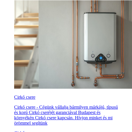
Cirkó csere
Cirkó csere - Cégünk vállalja bármilyen márkájú, típusú
és korú Cirkó cseréjét garanciával Budapest és
környékén Cirkó csere kapcsán. Hívjon minket és mi
örömmel segítünk