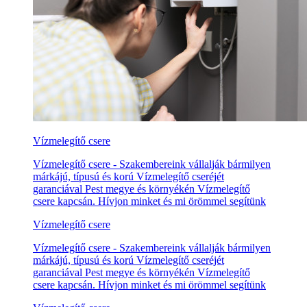
Vízmelegítő csere
Vízmelegítő csere - Szakembereink vállalják bármilyen
márkájú, típusú és korú Vízmelegítő cseréjét
garanciával Pest megye és környékén Vízmelegítő
csere kapcsán. Hívjon minket és mi örömmel segítünk
Vízmelegítő csere
Vízmelegítő csere - Szakembereink vállalják bármilyen
márkájú, típusú és korú Vízmelegítő cseréjét
garanciával Pest megye és környékén Vízmelegítő
csere kapcsán. Hívjon minket és mi örömmel segítünk