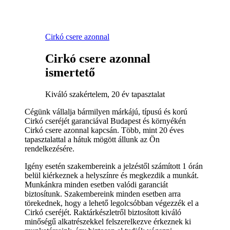
Cirkó csere azonnal
Cirkó csere azonnal
ismertető
Kiváló szakértelem, 20 év tapasztalat
Cégünk vállalja bármilyen márkájú, típusú és korú
Cirkó cseréjét garanciával Budapest és környékén
Cirkó csere azonnal kapcsán. Több, mint 20 éves
tapasztalattal a hátuk mögött állunk az Ön
rendelkezésére.
Igény esetén szakembereink a jelzéstől számított 1 órán
belül kiérkeznek a helyszínre és megkezdik a munkát.
Munkánkra minden esetben valódi garanciát
biztosítunk. Szakembereink minden esetben arra
törekednek, hogy a lehető legolcsóbban végezzék el a
Cirkó cseréjét. Raktárkészletről biztosított kiváló
minőségű alkatrészekkel felszerelkezve érkeznek ki