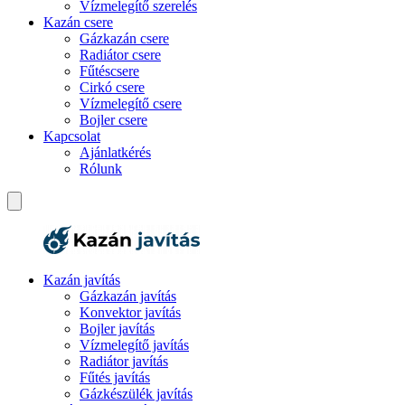
Vízmelegítő szerelés
Kazán csere
Gázkazán csere
Radiátor csere
Fűtéscsere
Cirkó csere
Vízmelegítő csere
Bojler csere
Kapcsolat
Ajánlatkérés
Rólunk
Kazán javítás
Gázkazán javítás
Konvektor javítás
Bojler javítás
Vízmelegítő javítás
Radiátor javítás
Fűtés javítás
Gázkészülék javítás