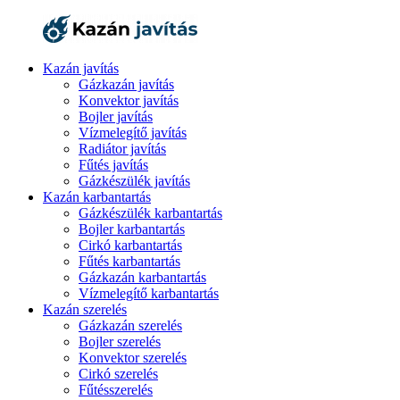
Kazán javítás
Gázkazán javítás
Konvektor javítás
Bojler javítás
Vízmelegítő javítás
Radiátor javítás
Fűtés javítás
Gázkészülék javítás
Kazán karbantartás
Gázkészülék karbantartás
Bojler karbantartás
Cirkó karbantartás
Fűtés karbantartás
Gázkazán karbantartás
Vízmelegítő karbantartás
Kazán szerelés
Gázkazán szerelés
Bojler szerelés
Konvektor szerelés
Cirkó szerelés
Fűtésszerelés