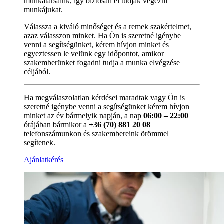
munkatársaink, így biztosan el tudják végezni
munkájukat.
Válassza a kiváló minőséget és a remek szakértelmet,
azaz válasszon minket. Ha Ön is szeretné igénybe
venni a segítségünket, kérem hívjon minket és
egyeztessen le velünk egy időpontot, amikor
szakemberünket fogadni tudja a munka elvégzése
céljából.
Ha megválaszolatlan kérdései maradtak vagy Ön is
szeretné igénybe venni a segítségünket kérem hívjon
minket az év bármelyik napján, a nap
06:00 – 22:00
órájában bármikor a
+36 (70) 881 20 08
telefonszámunkon és szakembereink örömmel
segítenek.
Ajánlatkérés