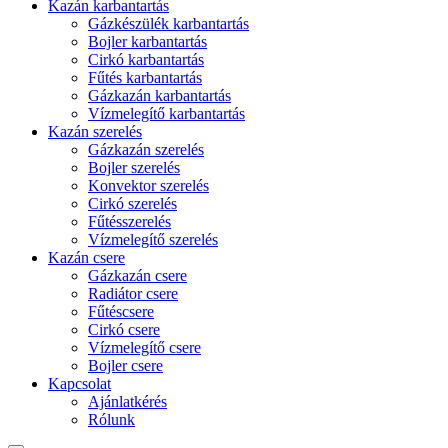
Kazán karbantartás
Gázkészülék karbantartás
Bojler karbantartás
Cirkó karbantartás
Fűtés karbantartás
Gázkazán karbantartás
Vízmelegítő karbantartás
Kazán szerelés
Gázkazán szerelés
Bojler szerelés
Konvektor szerelés
Cirkó szerelés
Fűtésszerelés
Vízmelegítő szerelés
Kazán csere
Gázkazán csere
Radiátor csere
Fűtéscsere
Cirkó csere
Vízmelegítő csere
Bojler csere
Kapcsolat
Ajánlatkérés
Rólunk