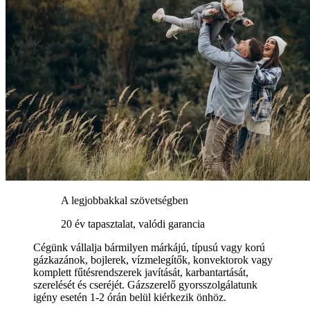
A legjobbakkal szövetségben
20 év tapasztalat, valódi garancia
Cégünk vállalja bármilyen márkájú, típusú vagy korú
gázkazánok, bojlerek, vízmelegítők, konvektorok vagy
komplett fűtésrendszerek javítását, karbantartását,
szerelését és cseréjét. Gázszerelő gyorsszolgálatunk
igény esetén 1-2 órán belül kiérkezik önhöz.