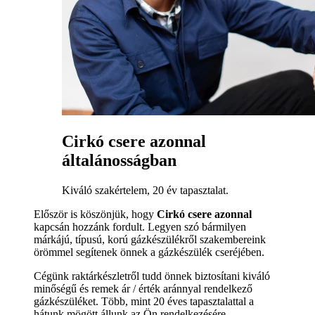
Cirkó csere azonnal
általánosságban
Kiváló szakértelem, 20 év tapasztalat.
Először is köszönjük, hogy
Cirkó csere azonnal
kapcsán hozzánk fordult. Legyen szó bármilyen
márkájú, típusú, korú gázkészülékről szakembereink
örömmel segítenek önnek a gázkészülék cseréjében.
Cégünk raktárkészletről tudd önnek biztosítani kiváló
minőségű és remek ár / érték aránnyal rendelkező
gázkészüléket. Több, mint 20 éves tapasztalattal a
hátunk mögött állunk az Ön rendelkezésére.