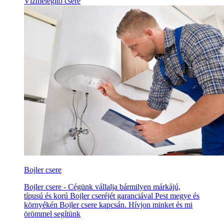
Vízmelegítő csere
Bojler csere
Bojler csere - Cégünk vállalja bármilyen márkájú,
típusú és korú Bojler cseréjét garanciával Pest megye és
környékén Bojler csere kapcsán. Hívjon minket és mi
örömmel segítünk