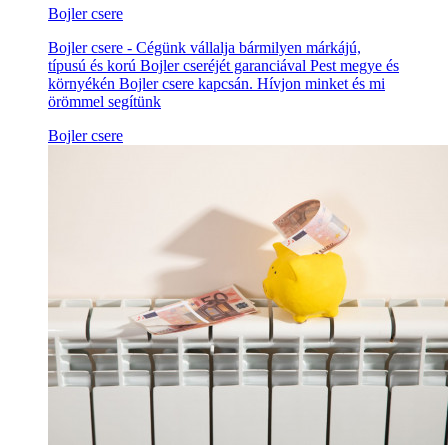
Bojler csere
Bojler csere - Cégünk vállalja bármilyen márkájú,
típusú és korú Bojler cseréjét garanciával Pest megye és
környékén Bojler csere kapcsán. Hívjon minket és mi
örömmel segítünk
Bojler csere