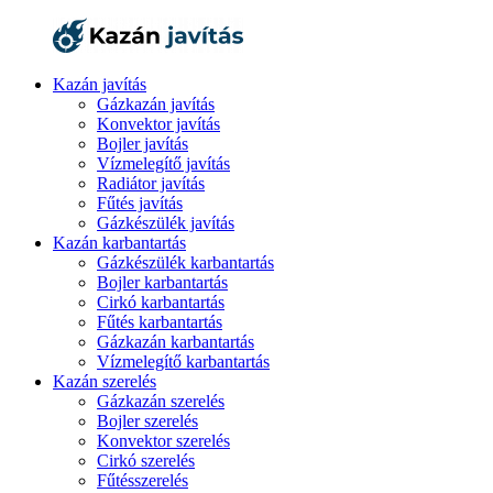
Kazán javítás
Gázkazán javítás
Konvektor javítás
Bojler javítás
Vízmelegítő javítás
Radiátor javítás
Fűtés javítás
Gázkészülék javítás
Kazán karbantartás
Gázkészülék karbantartás
Bojler karbantartás
Cirkó karbantartás
Fűtés karbantartás
Gázkazán karbantartás
Vízmelegítő karbantartás
Kazán szerelés
Gázkazán szerelés
Bojler szerelés
Konvektor szerelés
Cirkó szerelés
Fűtésszerelés