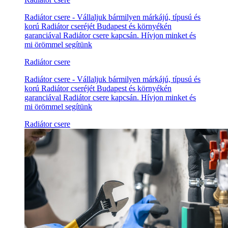
Radiátor csere - Vállaljuk bármilyen márkájú, típusú és
korú Radiátor cseréjét Budapest és környékén
garanciával Radiátor csere kapcsán. Hívjon minket és
mi örömmel segítünk
Radiátor csere
Radiátor csere - Vállaljuk bármilyen márkájú, típusú és
korú Radiátor cseréjét Budapest és környékén
garanciával Radiátor csere kapcsán. Hívjon minket és
mi örömmel segítünk
Radiátor csere