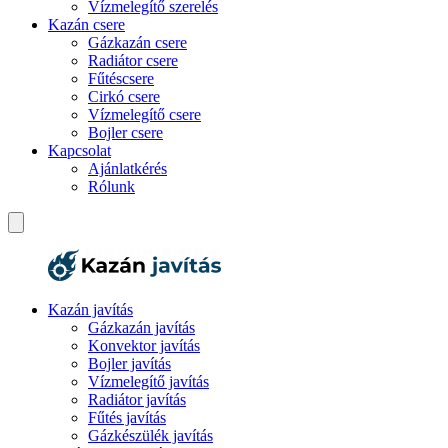
Vízmelegítő szerelés
Kazán csere
Gázkazán csere
Radiátor csere
Fűtéscsere
Cirkó csere
Vízmelegítő csere
Bojler csere
Kapcsolat
Ajánlatkérés
Rólunk
Kazán javítás
Gázkazán javítás
Konvektor javítás
Bojler javítás
Vízmelegítő javítás
Radiátor javítás
Fűtés javítás
Gázkészülék javítás