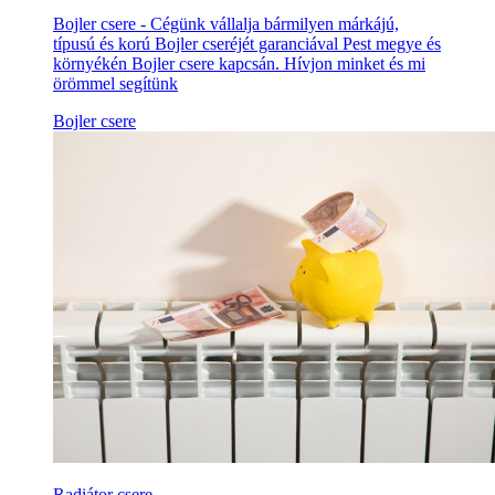
Bojler csere - Cégünk vállalja bármilyen márkájú,
típusú és korú Bojler cseréjét garanciával Pest megye és
környékén Bojler csere kapcsán. Hívjon minket és mi
örömmel segítünk
Bojler csere
Radiátor csere