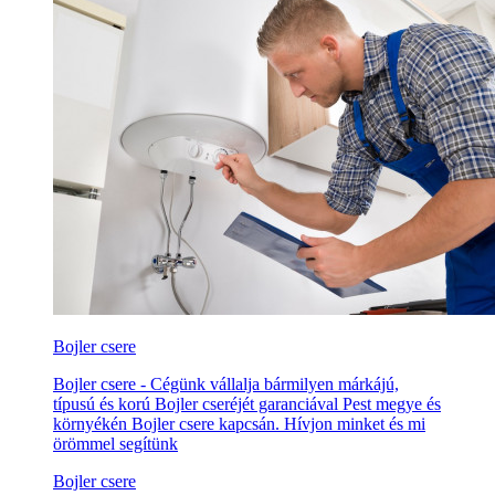
Bojler csere
Bojler csere - Cégünk vállalja bármilyen márkájú,
típusú és korú Bojler cseréjét garanciával Pest megye és
környékén Bojler csere kapcsán. Hívjon minket és mi
örömmel segítünk
Bojler csere