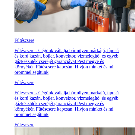
Fűtéscsere
Fűtéscsere - Cégünk vállalja bármilyen márkájú, típusú
és korú kazán, bojler, konvektor, vízmelegítő, és egyéb
gázkészülék cseréjét garanciával Pest megye és
környékén Fűtéscsere kapcsán. Hívjon minket és mi
örömmel segítünk
Fűtéscsere
Fűtéscsere - Cégünk vállalja bármilyen márkájú, típusú
és korú kazán, bojler, konvektor, vízmelegítő, és egyéb
gázkészülék cseréjét garanciával Pest megye és
környékén Fűtéscsere kapcsán. Hívjon minket és mi
örömmel segítünk
Fűtéscsere