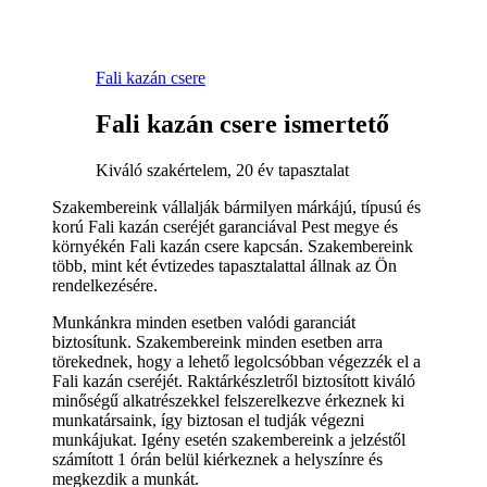
Fali kazán csere
Fali kazán csere ismertető
Kiváló szakértelem, 20 év tapasztalat
Szakembereink vállalják bármilyen márkájú, típusú és
korú Fali kazán cseréjét garanciával Pest megye és
környékén Fali kazán csere kapcsán. Szakembereink
több, mint két évtizedes tapasztalattal állnak az Ön
rendelkezésére.
Munkánkra minden esetben valódi garanciát
biztosítunk. Szakembereink minden esetben arra
törekednek, hogy a lehető legolcsóbban végezzék el a
Fali kazán cseréjét. Raktárkészletről biztosított kiváló
minőségű alkatrészekkel felszerelkezve érkeznek ki
munkatársaink, így biztosan el tudják végezni
munkájukat. Igény esetén szakembereink a jelzéstől
számított 1 órán belül kiérkeznek a helyszínre és
megkezdik a munkát.