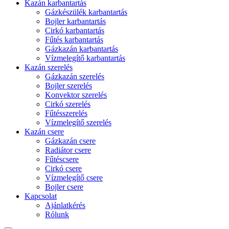
Kazán karbantartás
Gázkészülék karbantartás
Bojler karbantartás
Cirkó karbantartás
Fűtés karbantartás
Gázkazán karbantartás
Vízmelegítő karbantartás
Kazán szerelés
Gázkazán szerelés
Bojler szerelés
Konvektor szerelés
Cirkó szerelés
Fűtésszerelés
Vízmelegítő szerelés
Kazán csere
Gázkazán csere
Radiátor csere
Fűtéscsere
Cirkó csere
Vízmelegítő csere
Bojler csere
Kapcsolat
Ajánlatkérés
Rólunk