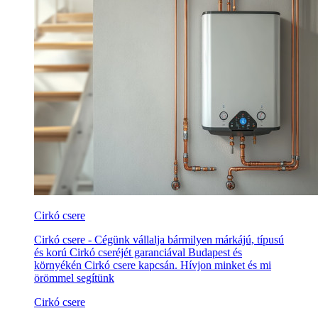
Cirkó csere
Cirkó csere - Cégünk vállalja bármilyen márkájú, típusú
és korú Cirkó cseréjét garanciával Budapest és
környékén Cirkó csere kapcsán. Hívjon minket és mi
örömmel segítünk
Cirkó csere