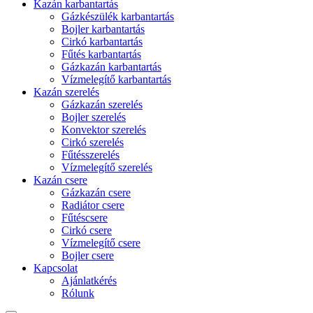
Kazán karbantartás
Gázkészülék karbantartás
Bojler karbantartás
Cirkó karbantartás
Fűtés karbantartás
Gázkazán karbantartás
Vízmelegítő karbantartás
Kazán szerelés
Gázkazán szerelés
Bojler szerelés
Konvektor szerelés
Cirkó szerelés
Fűtésszerelés
Vízmelegítő szerelés
Kazán csere
Gázkazán csere
Radiátor csere
Fűtéscsere
Cirkó csere
Vízmelegítő csere
Bojler csere
Kapcsolat
Ajánlatkérés
Rólunk