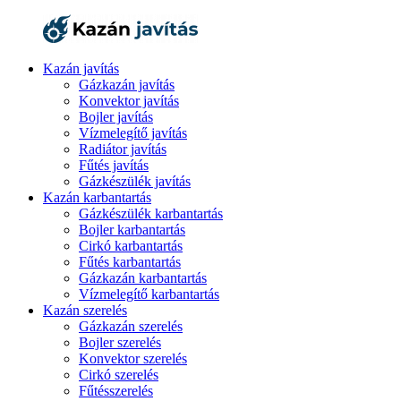
Kazán javítás
Gázkazán javítás
Konvektor javítás
Bojler javítás
Vízmelegítő javítás
Radiátor javítás
Fűtés javítás
Gázkészülék javítás
Kazán karbantartás
Gázkészülék karbantartás
Bojler karbantartás
Cirkó karbantartás
Fűtés karbantartás
Gázkazán karbantartás
Vízmelegítő karbantartás
Kazán szerelés
Gázkazán szerelés
Bojler szerelés
Konvektor szerelés
Cirkó szerelés
Fűtésszerelés