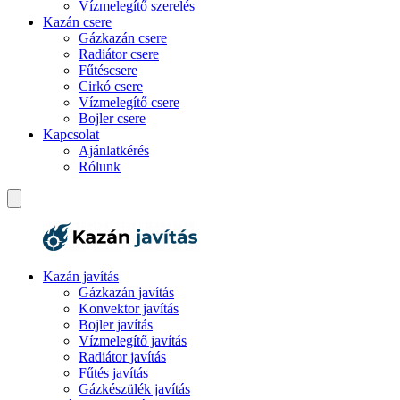
Vízmelegítő szerelés
Kazán csere
Gázkazán csere
Radiátor csere
Fűtéscsere
Cirkó csere
Vízmelegítő csere
Bojler csere
Kapcsolat
Ajánlatkérés
Rólunk
Kazán javítás
Gázkazán javítás
Konvektor javítás
Bojler javítás
Vízmelegítő javítás
Radiátor javítás
Fűtés javítás
Gázkészülék javítás