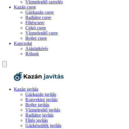
Vízmelegítő szerelés
Kazán csere
Gázkazán csere
Radiátor csere
Fűtéscsere
Cirkó csere
Vízmelegítő csere
Bojler csere
Kapcsolat
Ajánlatkérés
Rólunk
Kazán javítás
Gázkazán javítás
Konvektor javítás
Bojler javítás
Vízmelegítő javítás
Radiátor javítás
Fűtés javítás
Gázkészülék javítás