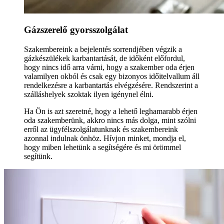
Gázszerelő gyorsszolgálat
Szakembereink a bejelentés sorrendjében végzik a
gázkészülékek karbantartását, de időként előfordul,
hogy nincs idő arra várni, hogy a szakember oda érjen
valamilyen okból és csak egy bizonyos időitelvallum áll
rendelkezésre a karbantartás elvégzésére. Rendszerint a
szálláshelyek szoktak ilyen igénynel élni.
Ha Ön is azt szeretné, hogy a lehető leghamarabb érjen
oda szakemberünk, akkro nincs más dolga, mint szólni
erről az ügyfélszolgálatunknak és szakembereink
azonnal indulnak önhöz. Hívjon minket, mondja el,
hogy miben lehetünk a segítségére és mi örömmel
segítünk.