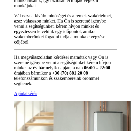
munkatársaink, így biztosan el tudják végezni
munkájukat.
Válassza a kiváló minőséget és a remek szakértelmet,
azaz válasszon minket. Ha Ön is szeretné igénybe
venni a segítségünket, kérem hívjon minket és
egyeztessen le velünk egy időpontot, amikor
szakemberünket fogadni tudja a munka elvégzése
céljából.
Ha megválaszolatlan kérdései maradtak vagy Ön is
szeretné igénybe venni a segítségünket kérem hívjon
minket az év bármelyik napján, a nap
06:00 – 22:00
órájában bármikor a
+36 (70) 881 20 08
telefonszámunkon és szakembereink örömmel
segítenek.
Ajánlatkérés