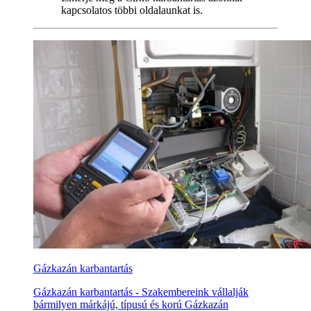
kapcsolatos többi oldalaunkat is.
Gázkazán karbantartás
Gázkazán karbantartás - Szakembereink vállalják
bármilyen márkájú, típusú és korú Gázkazán