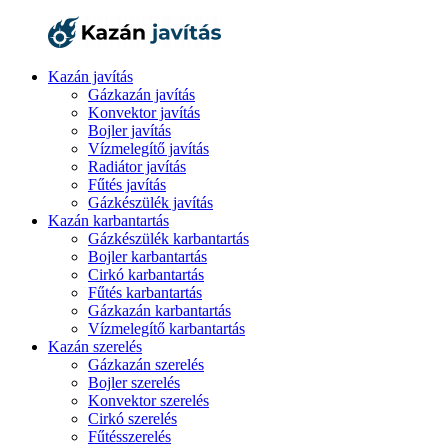
Kazán javítás
Gázkazán javítás
Konvektor javítás
Bojler javítás
Vízmelegítő javítás
Radiátor javítás
Fűtés javítás
Gázkészülék javítás
Kazán karbantartás
Gázkészülék karbantartás
Bojler karbantartás
Cirkó karbantartás
Fűtés karbantartás
Gázkazán karbantartás
Vízmelegítő karbantartás
Kazán szerelés
Gázkazán szerelés
Bojler szerelés
Konvektor szerelés
Cirkó szerelés
Fűtésszerelés