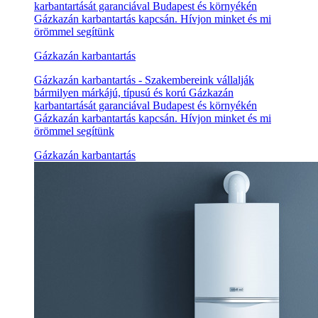
karbantartását garanciával Budapest és környékén
Gázkazán karbantartás kapcsán. Hívjon minket és mi
örömmel segítünk
Gázkazán karbantartás
Gázkazán karbantartás - Szakembereink vállalják
bármilyen márkájú, típusú és korú Gázkazán
karbantartását garanciával Budapest és környékén
Gázkazán karbantartás kapcsán. Hívjon minket és mi
örömmel segítünk
Gázkazán karbantartás