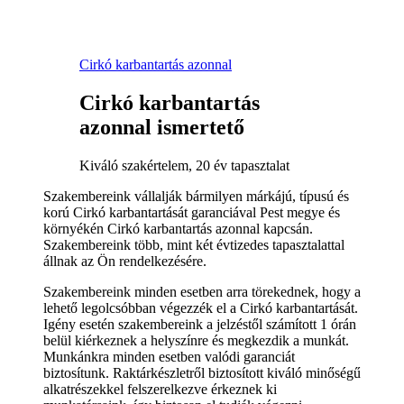
Cirkó karbantartás azonnal
Cirkó karbantartás
azonnal ismertető
Kiváló szakértelem, 20 év tapasztalat
Szakembereink vállalják bármilyen márkájú, típusú és
korú Cirkó karbantartását garanciával Pest megye és
környékén Cirkó karbantartás azonnal kapcsán.
Szakembereink több, mint két évtizedes tapasztalattal
állnak az Ön rendelkezésére.
Szakembereink minden esetben arra törekednek, hogy a
lehető legolcsóbban végezzék el a Cirkó karbantartását.
Igény esetén szakembereink a jelzéstől számított 1 órán
belül kiérkeznek a helyszínre és megkezdik a munkát.
Munkánkra minden esetben valódi garanciát
biztosítunk. Raktárkészletről biztosított kiváló minőségű
alkatrészekkel felszerelkezve érkeznek ki