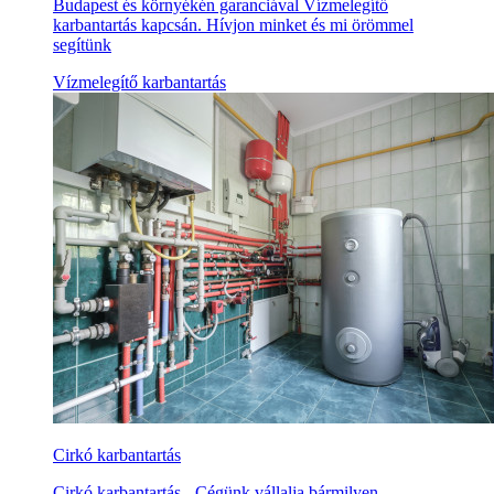
Budapest és környékén garanciával Vízmelegítő
karbantartás kapcsán. Hívjon minket és mi örömmel
segítünk
Vízmelegítő karbantartás
Cirkó karbantartás
Cirkó karbantartás - Cégünk vállalja bármilyen