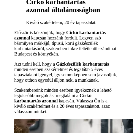
Cirkó karbantartás
azonnal általánosságban
Kiváló szakértelem, 20 év tapasztalat.
Először is köszönjük, hogy
Cirkó karbantartás
azonnal
kapcsán hozzánk fordult. Legyen szó
bármilyen márkájú, típusú, korú gázkészülék
karbantartásáról, szakembereinkre feltétlenül számíthat
Budapest és környékén.
Azt tudni kell, hogy a
Gázkészülék karbantartás
minden esetben szakértelmet és legalább 5 éves
tapasztalatot igényel, így semmiképpen sem javasoljuk,
hogy otthon egyedül álljon neki a munkának.
Szakembereink minden esetben igyekeznek a lehető
legolcsóbb megoldást megtalálni a
Cirkó
karbantartás azonnal
kapcsán. Válassza Ön is a
kiváló szakértelmet és a 20 éves tapasztalatott, azaz
válasszon minket.