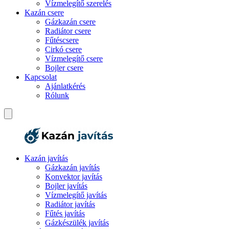
Vízmelegítő szerelés
Kazán csere
Gázkazán csere
Radiátor csere
Fűtéscsere
Cirkó csere
Vízmelegítő csere
Bojler csere
Kapcsolat
Ajánlatkérés
Rólunk
Kazán javítás
Gázkazán javítás
Konvektor javítás
Bojler javítás
Vízmelegítő javítás
Radiátor javítás
Fűtés javítás
Gázkészülék javítás