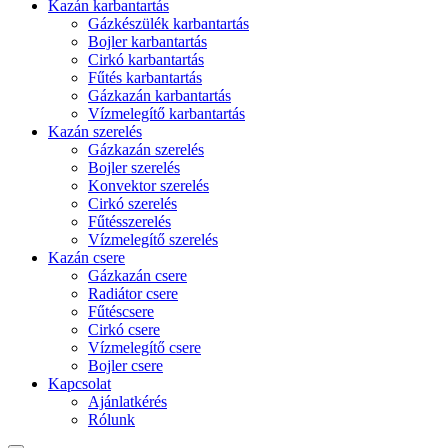
Kazán karbantartás
Gázkészülék karbantartás
Bojler karbantartás
Cirkó karbantartás
Fűtés karbantartás
Gázkazán karbantartás
Vízmelegítő karbantartás
Kazán szerelés
Gázkazán szerelés
Bojler szerelés
Konvektor szerelés
Cirkó szerelés
Fűtésszerelés
Vízmelegítő szerelés
Kazán csere
Gázkazán csere
Radiátor csere
Fűtéscsere
Cirkó csere
Vízmelegítő csere
Bojler csere
Kapcsolat
Ajánlatkérés
Rólunk