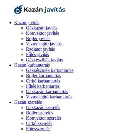
Kazán javítás
Gázkazán javítás
Konvektor javítás
Bojler javítás
Vízmelegítő javítás
Radiátor javítás
Fűtés javítás
Gázkészülék javítás
Kazán karbantartás
Gázkészülék karbantartás
Bojler karbantartás
Cirkó karbantartás
Fűtés karbantartás
Gázkazán karbantartás
Vízmelegítő karbantartás
Kazán szerelés
Gázkazán szerelés
Bojler szerelés
Konvektor szerelés
Cirkó szerelés
Fűtésszerelés