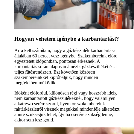
Hogyan vehetem igénybe a karbantartást?
Arra kell számítani, hogy a gázkészülék karbantartása
általában 60 percet vesz igénybe. Szakembereink előre
egyeztetett időpontban, pontosan érkeznek. A
karbantartás során alaposan átnézik gázkészülékét és a
teljes fűtésrendszert. Ezt követően közösen
szakembereinkkel kipróbáljuk, hogy minden
megfelelően működik.
Időként előfordul, különösen régi vagy hosszabb ideig
nem karbantartott gázkészülékeknél, hogy valamilyen
alkatrész cserére szorul, ilyenkor szakembereink
raktárkészletről visznek magukkal mindenféle alkatrészt
amire szükségük lehet, így ha cserére szükség lenne,
akkor sem lesz gond.