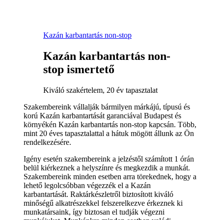
Kazán karbantartás non-stop
Kazán karbantartás non-
stop ismertető
Kiváló szakértelem, 20 év tapasztalat
Szakembereink vállalják bármilyen márkájú, típusú és
korú Kazán karbantartását garanciával Budapest és
környékén Kazán karbantartás non-stop kapcsán. Több,
mint 20 éves tapasztalattal a hátuk mögött állunk az Ön
rendelkezésére.
Igény esetén szakembereink a jelzéstől számított 1 órán
belül kiérkeznek a helyszínre és megkezdik a munkát.
Szakembereink minden esetben arra törekednek, hogy a
lehető legolcsóbban végezzék el a Kazán
karbantartását. Raktárkészletről biztosított kiváló
minőségű alkatrészekkel felszerelkezve érkeznek ki
munkatársaink, így biztosan el tudják végezni