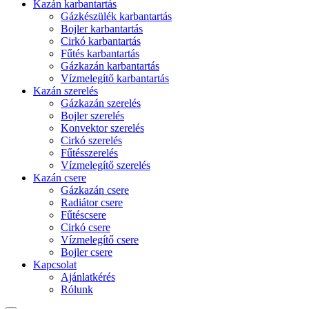
Kazán karbantartás
Gázkészülék karbantartás
Bojler karbantartás
Cirkó karbantartás
Fűtés karbantartás
Gázkazán karbantartás
Vízmelegítő karbantartás
Kazán szerelés
Gázkazán szerelés
Bojler szerelés
Konvektor szerelés
Cirkó szerelés
Fűtésszerelés
Vízmelegítő szerelés
Kazán csere
Gázkazán csere
Radiátor csere
Fűtéscsere
Cirkó csere
Vízmelegítő csere
Bojler csere
Kapcsolat
Ajánlatkérés
Rólunk