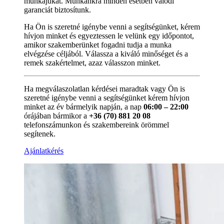
munkájukat. Munkánkra minden esetben valódi
garanciát biztosítunk.
Ha Ön is szeretné igénybe venni a segítségünket, kérem
hívjon minket és egyeztessen le velünk egy időpontot,
amikor szakemberünket fogadni tudja a munka
elvégzése céljából. Válassza a kiváló minőséget és a
remek szakértelmet, azaz válasszon minket.
Ha megválaszolatlan kérdései maradtak vagy Ön is
szeretné igénybe venni a segítségünket kérem hívjon
minket az év bármelyik napján, a nap
06:00 – 22:00
órájában bármikor a
+36 (70) 881 20 08
telefonszámunkon és szakembereink örömmel
segítenek.
Ajánlatkérés