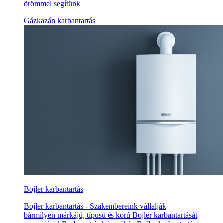
örömmel segítünk
Gázkazán karbantartás
Bojler karbantartás
Bojler karbantartás - Szakembereink vállalják
bármilyen márkájú, típusú és korú Bojler karbantartását