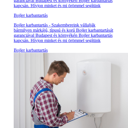
garanciával Budapest és környékén Bojler karbantartás
kapcsán. Hívjon minket és mi örömmel segítünk
Bojler karbantartás
Bojler karbantartás - Szakembereink vállalják
bármilyen márkájú, típusú és korú Bojler karbantartását
garanciával Budapest és környékén Bojler karbantartás
kapcsán. Hívjon minket és mi örömmel segítünk
Bojler karbantartás