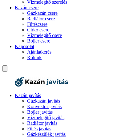
Vízmelegítő szerelés
Kazán csere
Gázkazán csere
Radiátor csere
Fűtéscsere
Cirkó csere
Vízmelegítő csere
Bojler csere
Kapcsolat
Ajánlatkérés
Rólunk
Kazán javítás
Gázkazán javítás
Konvektor javítás
Bojler javítás
Vízmelegítő javítás
Radiátor javítás
Fűtés javítás
Gázkészülék javítás