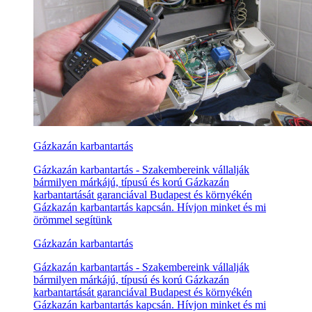
Gázkazán karbantartás
Gázkazán karbantartás - Szakembereink vállalják
bármilyen márkájú, típusú és korú Gázkazán
karbantartását garanciával Budapest és környékén
Gázkazán karbantartás kapcsán. Hívjon minket és mi
örömmel segítünk
Gázkazán karbantartás
Gázkazán karbantartás - Szakembereink vállalják
bármilyen márkájú, típusú és korú Gázkazán
karbantartását garanciával Budapest és környékén
Gázkazán karbantartás kapcsán. Hívjon minket és mi