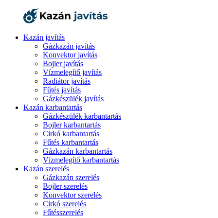
Kazán javítás
Gázkazán javítás
Konvektor javítás
Bojler javítás
Vízmelegítő javítás
Radiátor javítás
Fűtés javítás
Gázkészülék javítás
Kazán karbantartás
Gázkészülék karbantartás
Bojler karbantartás
Cirkó karbantartás
Fűtés karbantartás
Gázkazán karbantartás
Vízmelegítő karbantartás
Kazán szerelés
Gázkazán szerelés
Bojler szerelés
Konvektor szerelés
Cirkó szerelés
Fűtésszerelés