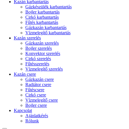
Kazán karbantartás
Gázkészülék karbantartás
Bojler karbantartás
Cirkó karbantartás
Fűtés karbantartás
Gázkazán karbantartás
Vízmelegítő karbantartás
Kazán szerelés
Gázkazán szerelés
Bojler szerelés
Konvektor szerelés
Cirkó szerelés
Fűtésszerelés
Vízmelegítő szerelés
Kazán csere
Gázkazán csere
Radiátor csere
Fűtéscsere
Cirkó csere
Vízmelegítő csere
Bojler csere
Kapcsolat
Ajánlatkérés
Rólunk