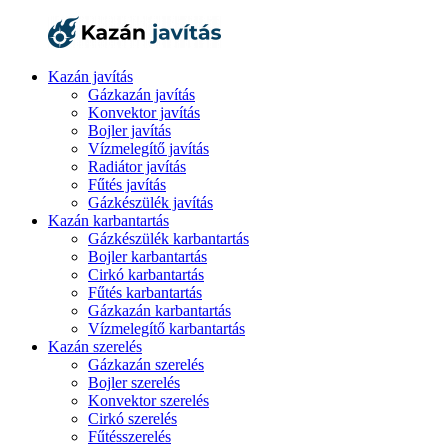
Kazán javítás
Gázkazán javítás
Konvektor javítás
Bojler javítás
Vízmelegítő javítás
Radiátor javítás
Fűtés javítás
Gázkészülék javítás
Kazán karbantartás
Gázkészülék karbantartás
Bojler karbantartás
Cirkó karbantartás
Fűtés karbantartás
Gázkazán karbantartás
Vízmelegítő karbantartás
Kazán szerelés
Gázkazán szerelés
Bojler szerelés
Konvektor szerelés
Cirkó szerelés
Fűtésszerelés