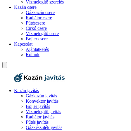
Vízmelegítő szerelés
Kazán csere
Gázkazán csere
Radiátor csere
Fűtéscsere
Cirkó csere
Vízmelegítő csere
Bojler csere
Kapcsolat
Ajánlatkérés
Rólunk
Kazán javítás
Gázkazán javítás
Konvektor javítás
Bojler javítás
Vízmelegítő javítás
Radiátor javítás
Fűtés javítás
Gázkészülék javítás