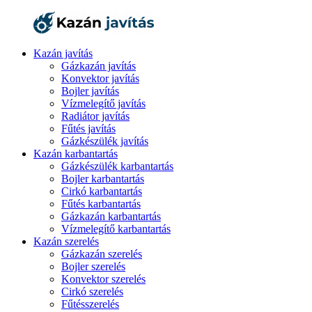
Kazán javítás
Gázkazán javítás
Konvektor javítás
Bojler javítás
Vízmelegítő javítás
Radiátor javítás
Fűtés javítás
Gázkészülék javítás
Kazán karbantartás
Gázkészülék karbantartás
Bojler karbantartás
Cirkó karbantartás
Fűtés karbantartás
Gázkazán karbantartás
Vízmelegítő karbantartás
Kazán szerelés
Gázkazán szerelés
Bojler szerelés
Konvektor szerelés
Cirkó szerelés
Fűtésszerelés