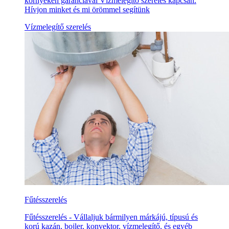
környékén garanciával Vízmelegítő szerelés kapcsán.
Hívjon minket és mi örömmel segítünk
Vízmelegítő szerelés
Fűtésszerelés
Fűtésszerelés - Vállaljuk bármilyen márkájú, típusú és
korú kazán, bojler, konvektor, vízmelegítő, és egyéb