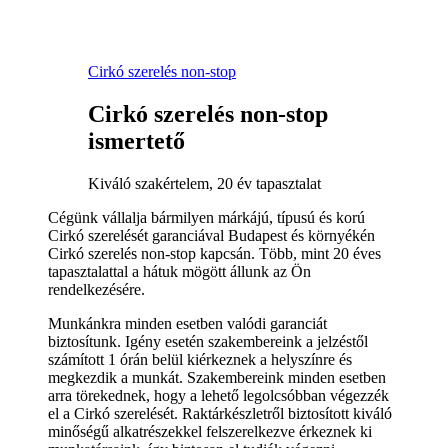
Cirkó szerelés non-stop
Cirkó szerelés non-stop
ismertető
Kiváló szakértelem, 20 év tapasztalat
Cégünk vállalja bármilyen márkájú, típusú és korú
Cirkó szerelését garanciával Budapest és környékén
Cirkó szerelés non-stop kapcsán. Több, mint 20 éves
tapasztalattal a hátuk mögött állunk az Ön
rendelkezésére.
Munkánkra minden esetben valódi garanciát
biztosítunk. Igény esetén szakembereink a jelzéstől
számított 1 órán belül kiérkeznek a helyszínre és
megkezdik a munkát. Szakembereink minden esetben
arra törekednek, hogy a lehető legolcsóbban végezzék
el a Cirkó szerelését. Raktárkészletről biztosított kiváló
minőségű alkatrészekkel felszerelkezve érkeznek ki