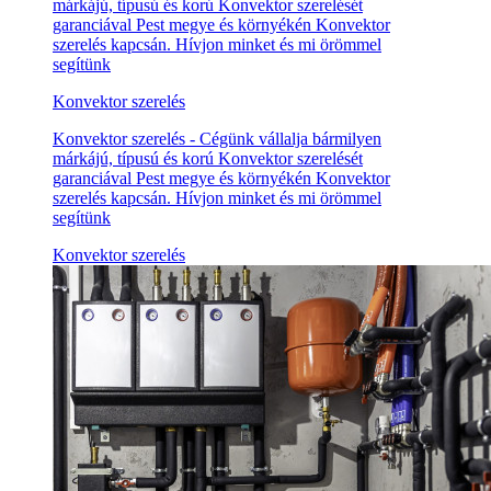
márkájú, típusú és korú Konvektor szerelését
garanciával Pest megye és környékén Konvektor
szerelés kapcsán. Hívjon minket és mi örömmel
segítünk
Konvektor szerelés
Konvektor szerelés - Cégünk vállalja bármilyen
márkájú, típusú és korú Konvektor szerelését
garanciával Pest megye és környékén Konvektor
szerelés kapcsán. Hívjon minket és mi örömmel
segítünk
Konvektor szerelés