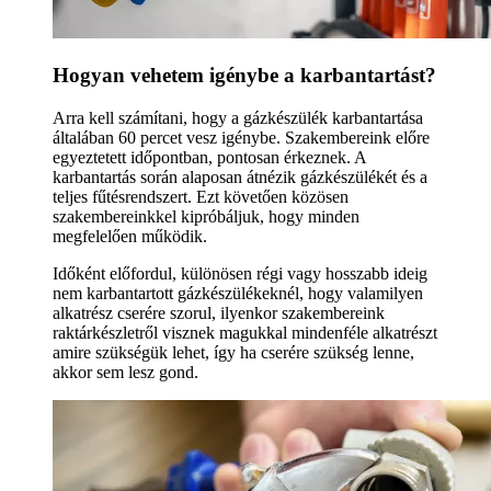
Hogyan vehetem igénybe a karbantartást?
Arra kell számítani, hogy a gázkészülék karbantartása
általában 60 percet vesz igénybe. Szakembereink előre
egyeztetett időpontban, pontosan érkeznek. A
karbantartás során alaposan átnézik gázkészülékét és a
teljes fűtésrendszert. Ezt követően közösen
szakembereinkkel kipróbáljuk, hogy minden
megfelelően működik.
Időként előfordul, különösen régi vagy hosszabb ideig
nem karbantartott gázkészülékeknél, hogy valamilyen
alkatrész cserére szorul, ilyenkor szakembereink
raktárkészletről visznek magukkal mindenféle alkatrészt
amire szükségük lehet, így ha cserére szükség lenne,
akkor sem lesz gond.