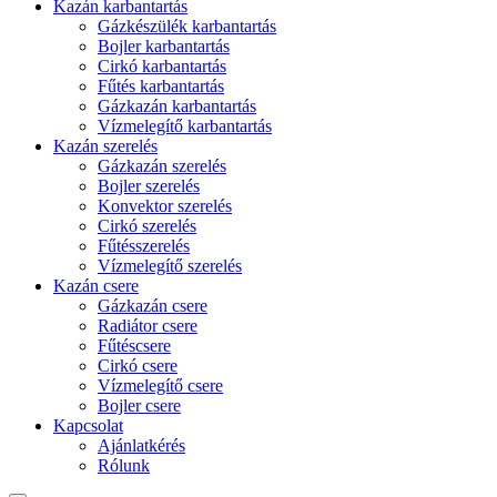
Kazán karbantartás
Gázkészülék karbantartás
Bojler karbantartás
Cirkó karbantartás
Fűtés karbantartás
Gázkazán karbantartás
Vízmelegítő karbantartás
Kazán szerelés
Gázkazán szerelés
Bojler szerelés
Konvektor szerelés
Cirkó szerelés
Fűtésszerelés
Vízmelegítő szerelés
Kazán csere
Gázkazán csere
Radiátor csere
Fűtéscsere
Cirkó csere
Vízmelegítő csere
Bojler csere
Kapcsolat
Ajánlatkérés
Rólunk