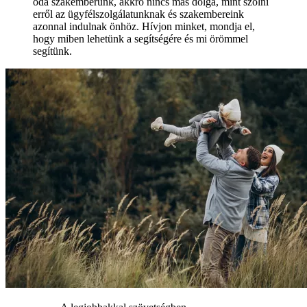
oda szakemberünk, akkro nincs más dolga, mint szólni
erről az ügyfélszolgálatunknak és szakembereink
azonnal indulnak önhöz. Hívjon minket, mondja el,
hogy miben lehetünk a segítségére és mi örömmel
segítünk.