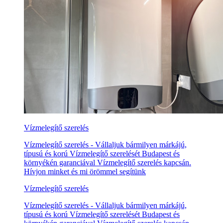
Vízmelegítő szerelés
Vízmelegítő szerelés - Vállaljuk bármilyen márkájú,
típusú és korú Vízmelegítő szerelését Budapest és
környékén garanciával Vízmelegítő szerelés kapcsán.
Hívjon minket és mi örömmel segítünk
Vízmelegítő szerelés
Vízmelegítő szerelés - Vállaljuk bármilyen márkájú,
típusú és korú Vízmelegítő szerelését Budapest és