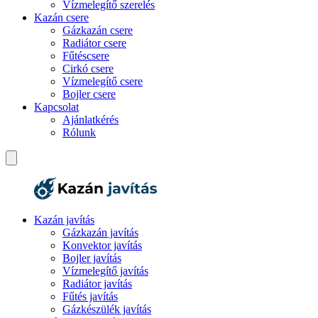
Vízmelegítő szerelés
Kazán csere
Gázkazán csere
Radiátor csere
Fűtéscsere
Cirkó csere
Vízmelegítő csere
Bojler csere
Kapcsolat
Ajánlatkérés
Rólunk
Kazán javítás
Gázkazán javítás
Konvektor javítás
Bojler javítás
Vízmelegítő javítás
Radiátor javítás
Fűtés javítás
Gázkészülék javítás