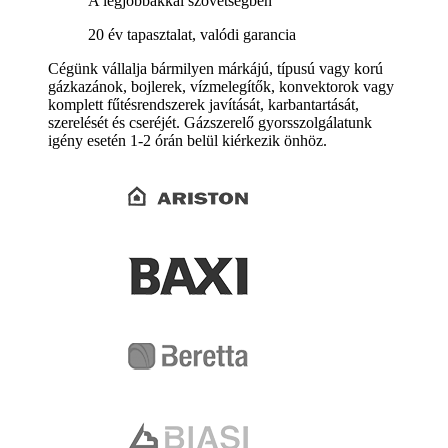
A legjobbakkal szövetségben
20 év tapasztalat, valódi garancia
Cégünk vállalja bármilyen márkájú, típusú vagy korú
gázkazánok, bojlerek, vízmelegítők, konvektorok vagy
komplett fűtésrendszerek javítását, karbantartását,
szerelését és cseréjét. Gázszerelő gyorsszolgálatunk
igény esetén 1-2 órán belül kiérkezik önhöz.