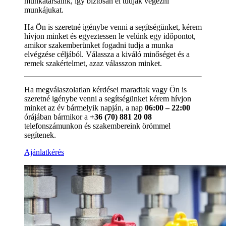
munkatársaink, így biztosan el tudják végezni
munkájukat.
Ha Ön is szeretné igénybe venni a segítségünket, kérem
hívjon minket és egyeztessen le velünk egy időpontot,
amikor szakemberünket fogadni tudja a munka
elvégzése céljából. Válassza a kiváló minőséget és a
remek szakértelmet, azaz válasszon minket.
Ha megválaszolatlan kérdései maradtak vagy Ön is
szeretné igénybe venni a segítségünket kérem hívjon
minket az év bármelyik napján, a nap
06:00 – 22:00
órájában bármikor a
+36 (70) 881 20 08
telefonszámunkon és szakembereink örömmel
segítenek.
Ajánlatkérés