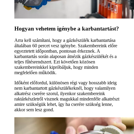
Hogyan vehetem igénybe a karbantartást?
Arra kell számítani, hogy a gázkészülék karbantartása
általában 60 percet vesz igénybe. Szakembereink előre
egyeztetett időpontban, pontosan érkeznek. A
karbantartás során alaposan átnézik gázkészülékét és a
teljes fűtésrendszert. Ezt követően közösen
szakembereinkkel kipróbáljuk, hogy minden
megfelelően működik.
Időként előfordul, különösen régi vagy hosszabb ideig
nem karbantartott gázkészülékeknél, hogy valamilyen
alkatrész cserére szorul, ilyenkor szakembereink
raktárkészletről visznek magukkal mindenféle alkatrészt
amire szükségük lehet, így ha cserére szükség lenne,
akkor sem lesz gond.