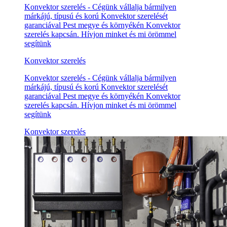
Konvektor szerelés - Cégünk vállalja bármilyen
márkájú, típusú és korú Konvektor szerelését
garanciával Pest megye és környékén Konvektor
szerelés kapcsán. Hívjon minket és mi örömmel
segítünk
Konvektor szerelés
Konvektor szerelés - Cégünk vállalja bármilyen
márkájú, típusú és korú Konvektor szerelését
garanciával Pest megye és környékén Konvektor
szerelés kapcsán. Hívjon minket és mi örömmel
segítünk
Konvektor szerelés