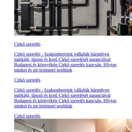
Cirkó szerelés
Cirkó szerelés - Szakembereink vállalják bármilyen
márkájú, típusú és korú Cirkó szerelését garanciával
Budapest és környékén Cirkó szerelés kapcsán. Hívjon
minket és mi örömmel segítünk
Cirkó szerelés
Cirkó szerelés - Szakembereink vállalják bármilyen
márkájú, típusú és korú Cirkó szerelését garanciával
Budapest és környékén Cirkó szerelés kapcsán. Hívjon
minket és mi örömmel segítünk
Cirkó szerelés