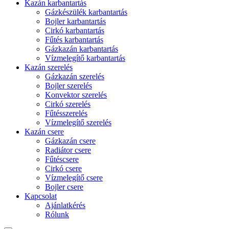
Kazán karbantartás
Gázkészülék karbantartás
Bojler karbantartás
Cirkó karbantartás
Fűtés karbantartás
Gázkazán karbantartás
Vízmelegítő karbantartás
Kazán szerelés
Gázkazán szerelés
Bojler szerelés
Konvektor szerelés
Cirkó szerelés
Fűtésszerelés
Vízmelegítő szerelés
Kazán csere
Gázkazán csere
Radiátor csere
Fűtéscsere
Cirkó csere
Vízmelegítő csere
Bojler csere
Kapcsolat
Ajánlatkérés
Rólunk