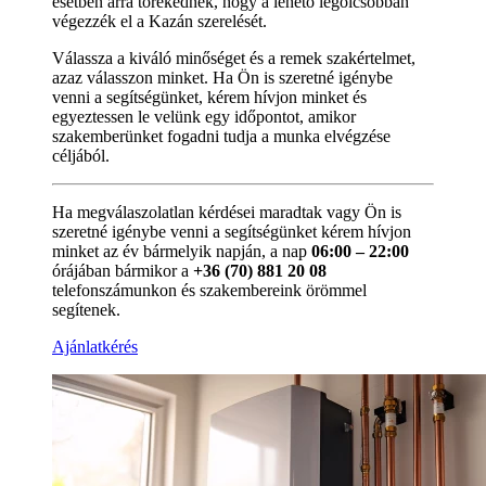
esetben arra törekednek, hogy a lehető legolcsóbban
végezzék el a Kazán szerelését.
Válassza a kiváló minőséget és a remek szakértelmet,
azaz válasszon minket. Ha Ön is szeretné igénybe
venni a segítségünket, kérem hívjon minket és
egyeztessen le velünk egy időpontot, amikor
szakemberünket fogadni tudja a munka elvégzése
céljából.
Ha megválaszolatlan kérdései maradtak vagy Ön is
szeretné igénybe venni a segítségünket kérem hívjon
minket az év bármelyik napján, a nap
06:00 – 22:00
órájában bármikor a
+36 (70) 881 20 08
telefonszámunkon és szakembereink örömmel
segítenek.
Ajánlatkérés