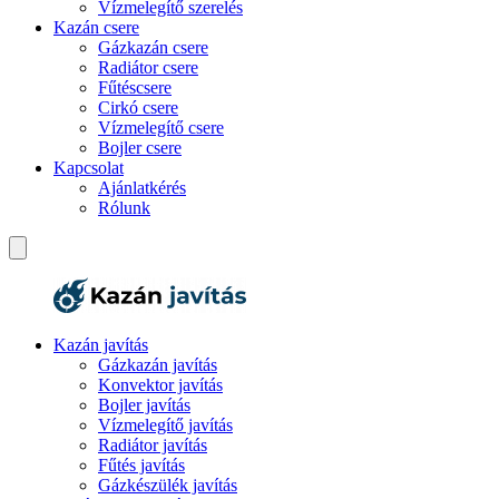
Vízmelegítő szerelés
Kazán csere
Gázkazán csere
Radiátor csere
Fűtéscsere
Cirkó csere
Vízmelegítő csere
Bojler csere
Kapcsolat
Ajánlatkérés
Rólunk
Kazán javítás
Gázkazán javítás
Konvektor javítás
Bojler javítás
Vízmelegítő javítás
Radiátor javítás
Fűtés javítás
Gázkészülék javítás