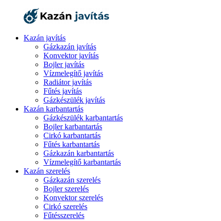
Kazán javítás
Gázkazán javítás
Konvektor javítás
Bojler javítás
Vízmelegítő javítás
Radiátor javítás
Fűtés javítás
Gázkészülék javítás
Kazán karbantartás
Gázkészülék karbantartás
Bojler karbantartás
Cirkó karbantartás
Fűtés karbantartás
Gázkazán karbantartás
Vízmelegítő karbantartás
Kazán szerelés
Gázkazán szerelés
Bojler szerelés
Konvektor szerelés
Cirkó szerelés
Fűtésszerelés