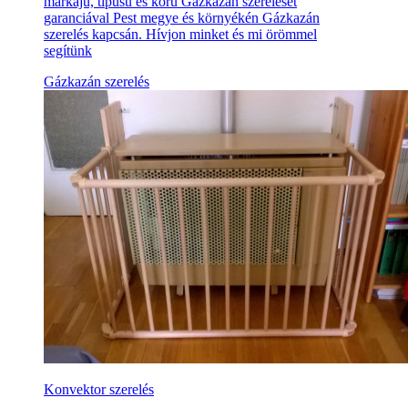
márkájú, típusú és korú Gázkazán szerelését
garanciával Pest megye és környékén Gázkazán
szerelés kapcsán. Hívjon minket és mi örömmel
segítünk
Gázkazán szerelés
Konvektor szerelés