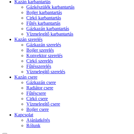
Kazán karbantartás
Gázkészülék karbantartás
Bojler karbantartás
Cirkó karbantartás
Fűtés karbantartás
Gázkazán karbantartás
Vízmelegítő karbantartás
Kazán szerelés
Gázkazán szerelés
Bojler szerelés
Konvektor szerelés
Cirkó szerelés
Fűtésszerelés
Vízmelegítő szerelés
Kazán csere
Gázkazán csere
Radiátor csere
Fűtéscsere
Cirkó csere
Vízmelegítő csere
Bojler csere
Kapcsolat
Ajánlatkérés
Rólunk