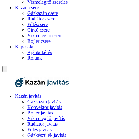
Vízmelegítő szerelés
Kazán csere
Gázkazán csere
Radiátor csere
Fűtéscsere
Cirkó csere
Vízmelegítő csere
Bojler csere
Kapcsolat
Ajánlatkérés
Rólunk
Kazán javítás
Gázkazán javítás
Konvektor javítás
Bojler javítás
Vízmelegítő javítás
Radiátor javítás
Fűtés javítás
Gázkészülék javítás