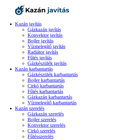
Kazán javítás
Gázkazán javítás
Konvektor javítás
Bojler javítás
Vízmelegítő javítás
Radiátor javítás
Fűtés javítás
Gázkészülék javítás
Kazán karbantartás
Gázkészülék karbantartás
Bojler karbantartás
Cirkó karbantartás
Fűtés karbantartás
Gázkazán karbantartás
Vízmelegítő karbantartás
Kazán szerelés
Gázkazán szerelés
Bojler szerelés
Konvektor szerelés
Cirkó szerelés
Fűtésszerelés