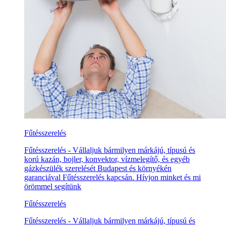
Fűtésszerelés
Fűtésszerelés - Vállaljuk bármilyen márkájú, típusú és
korú kazán, bojler, konvektor, vízmelegítő, és egyéb
gázkészülék szerelését Budapest és környékén
garanciával Fűtésszerelés kapcsán. Hívjon minket és mi
örömmel segítünk
Fűtésszerelés
Fűtésszerelés - Vállaljuk bármilyen márkájú, típusú és