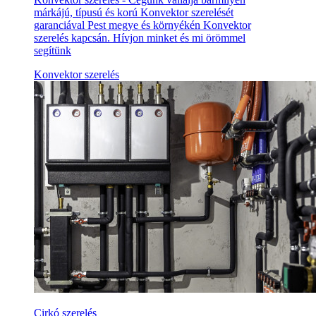
márkájú, típusú és korú Konvektor szerelését
garanciával Pest megye és környékén Konvektor
szerelés kapcsán. Hívjon minket és mi örömmel
segítünk
Konvektor szerelés
Cirkó szerelés