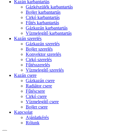
Kazán karbantartás
Gázkészülék karbantartás
Bojler karbantartás
Cirkó karbantartás
Fűtés karbantartás
Gázkazán karbantartás
Vízmelegítő karbantartás
Kazán szerelés
Gázkazán szerelés
Bojler szerelés
Konvektor szerelés
Cirkó szerelés
Fűtésszerelés
Vízmelegítő szerelés
Kazán csere
Gázkazán csere
Radiátor csere
Fűtéscsere
Cirkó csere
Vízmelegítő csere
Bojler csere
Kapcsolat
Ajánlatkérés
Rólunk