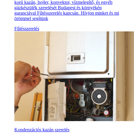
korú kazán, bojler, konvektor, vízmelegítő, és egyéb
gázkészülék szerelését Budapest és környékén
garanciával Fűtésszerelés kapcsán. Hívjon minket és mi
örömmel segítünk
Fűtésszerelés
Kondenzációs kazán szerelés