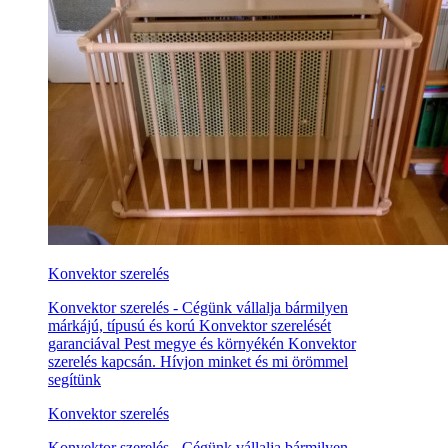
Konvektor szerelés
Konvektor szerelés - Cégünk vállalja bármilyen
márkájú, típusú és korú Konvektor szerelését
garanciával Pest megye és környékén Konvektor
szerelés kapcsán. Hívjon minket és mi örömmel
segítünk
Konvektor szerelés
Konvektor szerelés - Cégünk vállalja bármilyen