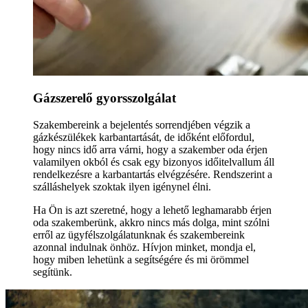
Gázszerelő gyorsszolgálat
Szakembereink a bejelentés sorrendjében végzik a
gázkészülékek karbantartását, de időként előfordul,
hogy nincs idő arra várni, hogy a szakember oda érjen
valamilyen okból és csak egy bizonyos időitelvallum áll
rendelkezésre a karbantartás elvégzésére. Rendszerint a
szálláshelyek szoktak ilyen igénynel élni.
Ha Ön is azt szeretné, hogy a lehető leghamarabb érjen
oda szakemberünk, akkro nincs más dolga, mint szólni
erről az ügyfélszolgálatunknak és szakembereink
azonnal indulnak önhöz. Hívjon minket, mondja el,
hogy miben lehetünk a segítségére és mi örömmel
segítünk.