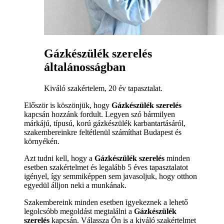
Gázkészülék szerelés
általánosságban
Kiváló szakértelem, 20 év tapasztalat.
Először is köszönjük, hogy
Gázkészülék szerelés
kapcsán hozzánk fordult. Legyen szó bármilyen
márkájú, típusú, korú gázkészülék karbantartásáról,
szakembereinkre feltétlenül számíthat Budapest és
környékén.
Azt tudni kell, hogy a
Gázkészülék szerelés
minden
esetben szakértelmet és legalább 5 éves tapasztalatot
igényel, így semmiképpen sem javasoljuk, hogy otthon
egyedül álljon neki a munkának.
Szakembereink minden esetben igyekeznek a lehető
legolcsóbb megoldást megtalálni a
Gázkészülék
szerelés
kapcsán. Válassza Ön is a kiváló szakértelmet