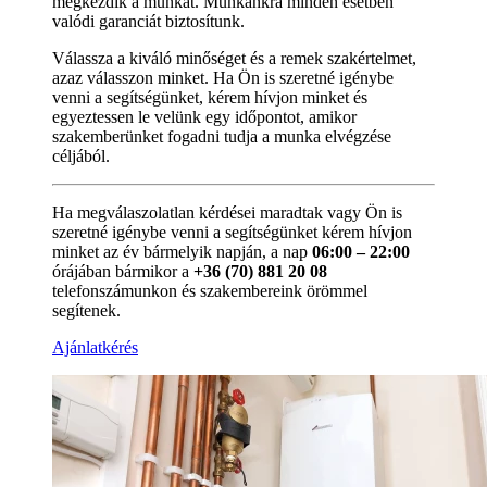
megkezdik a munkát. Munkánkra minden esetben
valódi garanciát biztosítunk.
Válassza a kiváló minőséget és a remek szakértelmet,
azaz válasszon minket. Ha Ön is szeretné igénybe
venni a segítségünket, kérem hívjon minket és
egyeztessen le velünk egy időpontot, amikor
szakemberünket fogadni tudja a munka elvégzése
céljából.
Ha megválaszolatlan kérdései maradtak vagy Ön is
szeretné igénybe venni a segítségünket kérem hívjon
minket az év bármelyik napján, a nap
06:00 – 22:00
órájában bármikor a
+36 (70) 881 20 08
telefonszámunkon és szakembereink örömmel
segítenek.
Ajánlatkérés