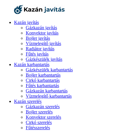
Kazán javítás
Gázkazán javítás
Konvektor javítás
Bojler javítás
Vízmelegítő javítás
Radiátor javítás
Fűtés javítás
Gázkészülék javítás
Kazán karbantartás
Gázkészülék karbantartás
Bojler karbantartás
Cirkó karbantartás
Fűtés karbantartás
Gázkazán karbantartás
Vízmelegítő karbantartás
Kazán szerelés
Gázkazán szerelés
Bojler szerelés
Konvektor szerelés
Cirkó szerelés
Fűtésszerelés