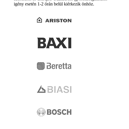
igény esetén 1-2 órán belül kiérkezik önhöz.