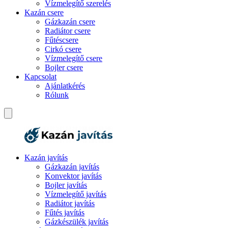
Vízmelegítő szerelés
Kazán csere
Gázkazán csere
Radiátor csere
Fűtéscsere
Cirkó csere
Vízmelegítő csere
Bojler csere
Kapcsolat
Ajánlatkérés
Rólunk
Kazán javítás
Gázkazán javítás
Konvektor javítás
Bojler javítás
Vízmelegítő javítás
Radiátor javítás
Fűtés javítás
Gázkészülék javítás