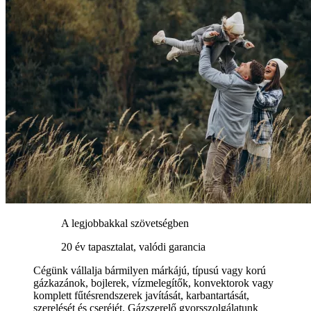
A legjobbakkal szövetségben
20 év tapasztalat, valódi garancia
Cégünk vállalja bármilyen márkájú, típusú vagy korú
gázkazánok, bojlerek, vízmelegítők, konvektorok vagy
komplett fűtésrendszerek javítását, karbantartását,
szerelését és cseréjét. Gázszerelő gyorsszolgálatunk